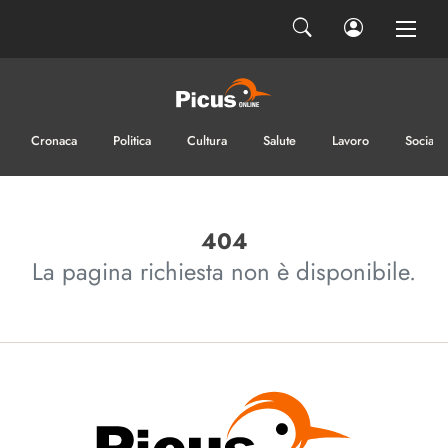
Codice di controllo
Cronaca
Politica
Cultura
Salute
Lavoro
Sociale
488
inserisci il codice di controllo
nella casella sottostante
404
La pagina richiesta non è disponibile.
Ho letto e accetto la privacy
INVIA IL MESSAGGIO