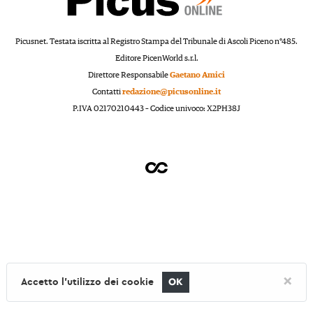
Picusnet. Testata iscritta al Registro Stampa del Tribunale di Ascoli Piceno n°485.
Editore PicenWorld s.r.l.
Direttore Responsabile
Gaetano Amici
Contatti
redazione@picusonline.it
P.IVA 02170210443 – Codice univoco: X2PH38J
×
Accetto l'utilizzo dei cookie
OK