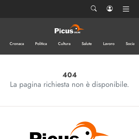
Codice di controllo
Cronaca
Politica
Cultura
Salute
Lavoro
Sociale
146
inserisci il codice di controllo
nella casella sottostante
404
La pagina richiesta non è disponibile.
Ho letto e accetto la privacy
INVIA IL MESSAGGIO