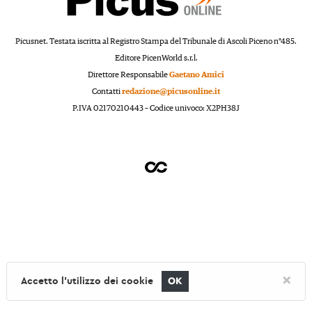
Picusnet. Testata iscritta al Registro Stampa del Tribunale di Ascoli Piceno n°485.
Editore PicenWorld s.r.l.
Direttore Responsabile
Gaetano Amici
Contatti
redazione@picusonline.it
P.IVA 02170210443 – Codice univoco: X2PH38J
×
Accetto l'utilizzo dei cookie
OK