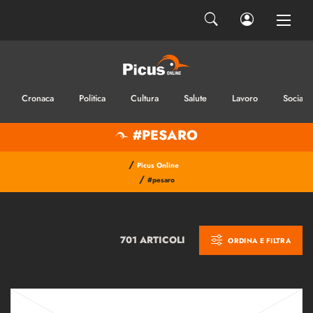
Cronaca
Politica
Cultura
Salute
Lavoro
Sociale
#PESARO
/
Picus Online
/
#pesaro
701 ARTICOLI
ORDINA E FILTRA