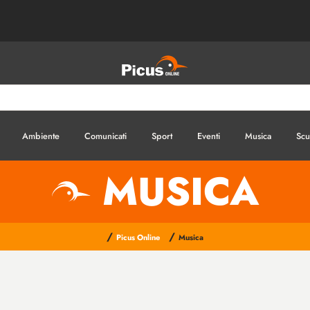
Ambiente
Comunicati
Sport
Eventi
Musica
Scu
MUSICA
/
/
Picus Online
Musica