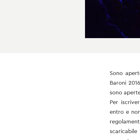
Sono aperte
Baroni 2016
sono aperte
Per iscrive
entro e non
regolament
scaricabil