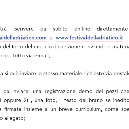
rà iscrivere da subito on-line direttament
aldelladriatico.com
o
www.festivaldelladriatico.it
c
i del form del modulo d'iscrizione e inviando il materi
ento tutto via e-mail,
va si può inviare lo stesso materiale richiesto via postal
le da inviare: una registrazione demo dei pezzi che
1 oppure 2) , una foto, il testo del brano se inedit
e firmata insieme a un breve curriculum, come spec
 allegato;