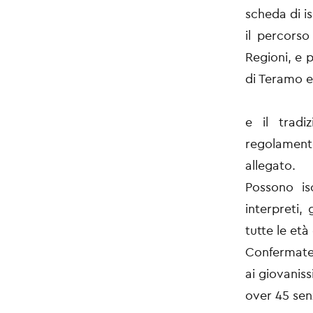
scheda di is
il percorso
Regioni, e p
di Teramo e 
e il tradi
regolamen
allegato.
Possono is
interpreti,
tutte le età
Confermate 
ai giovaniss
over 45 senz