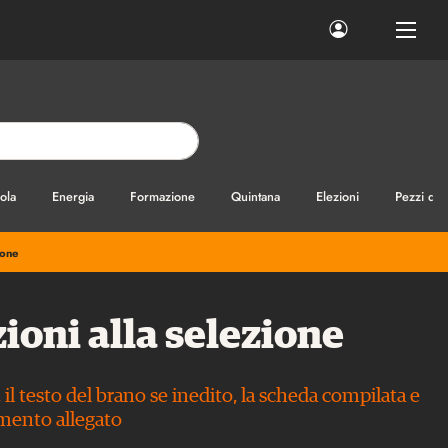
ola
Energia
Formazione
Quintana
Elezioni
Pezzi di
ione
zioni alla selezione
 il testo del brano se inedito, la scheda compilata e
amento allegato