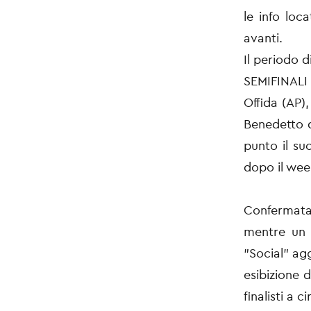
le info loc
avanti.
Il periodo 
SEMIFINALI 
Offida (AP),
Benedetto d
punto il su
dopo il wee
Confermata 
mentre un p
"Social" ag
esibizione 
finalisti a c