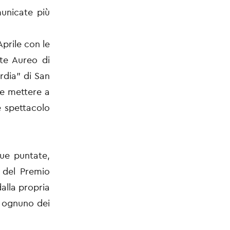
municate più
prile con le
nte Aureo di
ordia" di San
 e mettere a
e spettacolo
due puntate,
a del Premio
alla propria
i ognuno dei