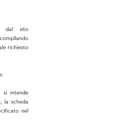
e dal sito
ompilando
ale richiesto
e.
 si intende
o, la scheda
ificato nel