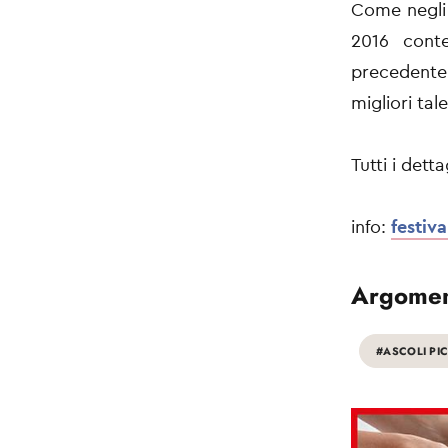
Come negli 
2016 conte
precedente 
migliori tal
Tutti i dett
info:
festiva
Argomen
#ASCOLI PI