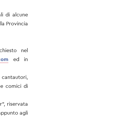
li di alcune
lla Provincia
chiesto nel
.com
ed in
cantautori,
 e comici di
", riservata
 appunto agli