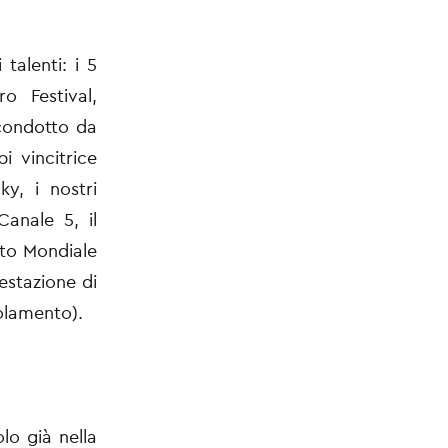
talenti: i 5
ro Festival,
 condotto da
i vincitrice
ky, i nostri
anale 5, il
ato Mondiale
estazione di
golamento).
olo già nella