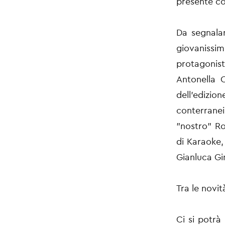
presente c
Da segnalar
giovanissim
protagonist
Antonella C
dell'edizio
conterrane
"nostro" Ro
di Karaoke,
Gianluca Gin
Tra le novit
Ci si potrà 