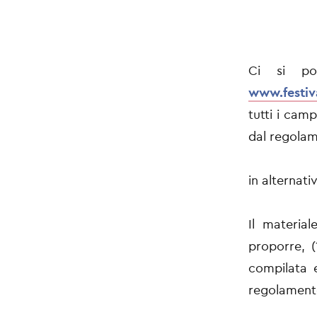
Ci si pot
www.festiv
tutti i camp
dal regolam
in alternati
Il materia
proporre, (
compilata 
regolamento