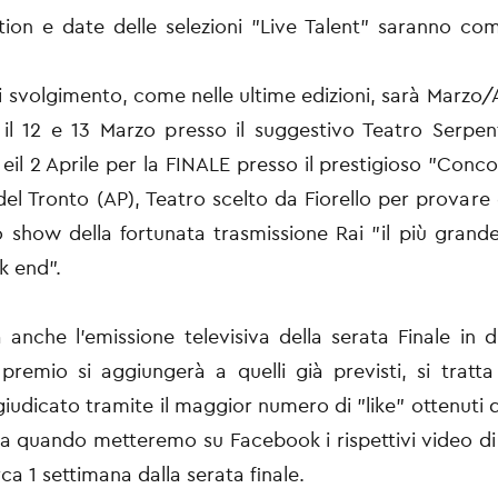
ation e date delle selezioni "Live Talent" saranno co
di svolgimento, come nelle ultime edizioni, sarà Marzo/A
il 12 e 13 Marzo presso il suggestivo Teatro Serpe
 eil 2 Aprile per la FINALE presso il prestigioso "Conc
el Tronto (AP), Teatro scelto da Fiorello per provare
o show della fortunata trasmissione Rai "il più grand
k end".
anche l'emissione televisiva della serata Finale in 
remio si aggiungerà a quelli già previsti, si tratt
giudicato tramite il maggior numero di "like" ottenuti d
da quando metteremo su Facebook i rispettivi video d
irca 1 settimana dalla serata finale.