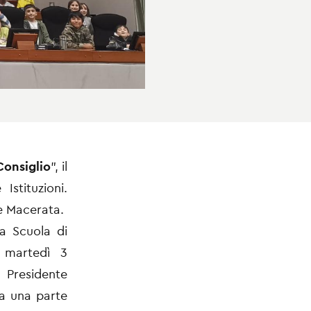
Consiglio
”, il
Istituzioni.
 e Macerata.
la Scuola di
e martedì 3
l Presidente
 a una parte