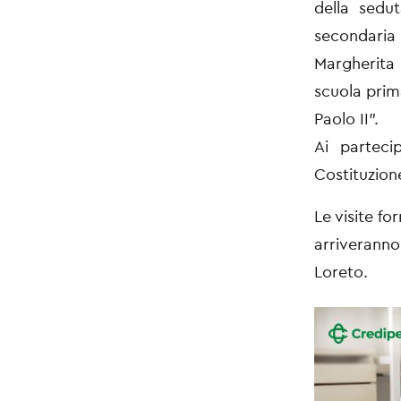
della sedut
secondaria 
Margherita 
scuola prim
Paolo II”.
Ai parteci
Costituzion
Le visite f
arriveranno
Loreto.