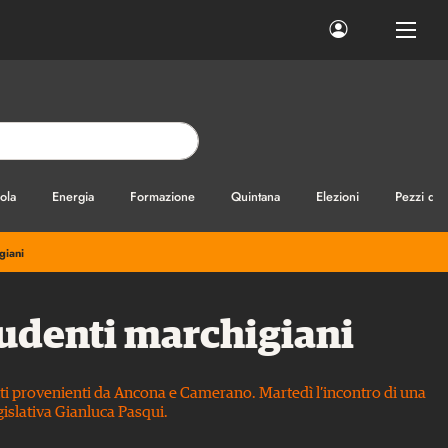
ola
Energia
Formazione
Quintana
Elezioni
Pezzi di
giani
studenti marchigiani
denti provenienti da Ancona e Camerano. Martedì l’incontro di una
islativa Gianluca Pasqui.