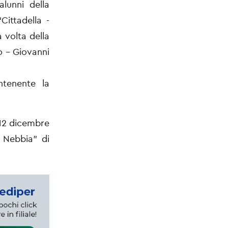
alunni della
Cittadella -
 volta della
o – Giovanni
ntenente la
 12 dicembre
n Nebbia” di