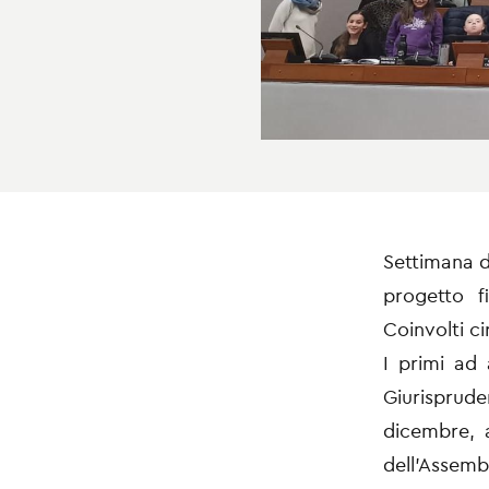
Settimana di
progetto fi
Coinvolti c
I primi ad 
Giurisprud
dicembre, a
dell'Assemb