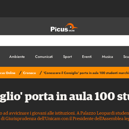
Ambiente
Comunicati
Sport
Eventi
Musica
Scu
/
/
icus Online
Cronaca
'Conoscere il Consiglio' porta in aula 100 studenti marchi
glio' porta in aula 100 
to ad avvicinare i giovani alle istituzioni. A Palazzo Leopardi stu
 di Giurisprudenza dell’Unicam con il Presidente dell’Assemblea leg