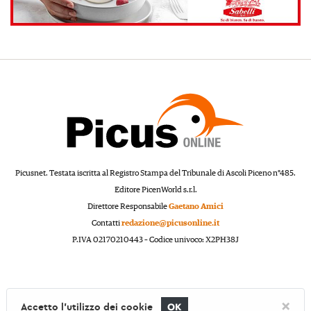
Picusnet. Testata iscritta al Registro Stampa del Tribunale di Ascoli Piceno n°485.
Editore PicenWorld s.r.l.
Direttore Responsabile
Gaetano Amici
Contatti
redazione@picusonline.it
P.IVA 02170210443 – Codice univoco: X2PH38J
×
Accetto l'utilizzo dei cookie
OK