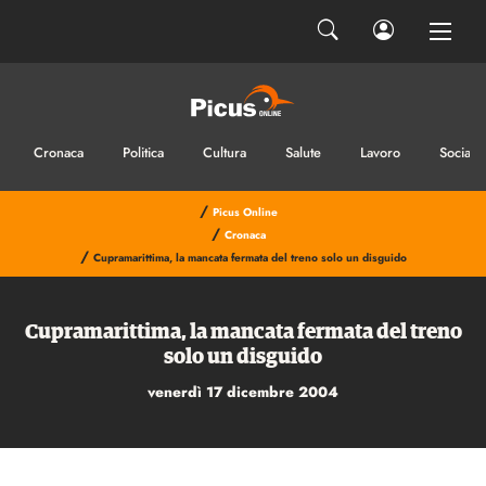
INVIA IL MESSAGGIO
Cronaca
Politica
Cultura
Salute
Lavoro
Sociale
/
Picus Online
/
Cronaca
/
Cupramarittima, la mancata fermata del treno solo un disguido
Cupramarittima, la mancata fermata del treno
solo un disguido
venerdì 17 dicembre 2004