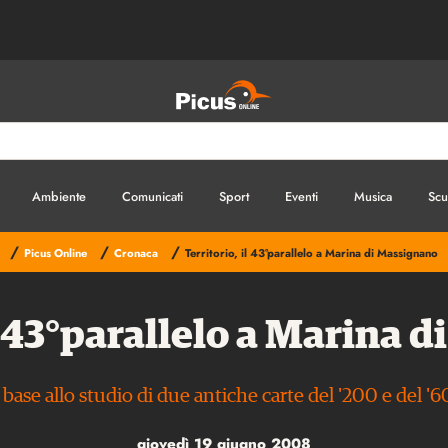
Ambiente
Comunicati
Sport
Eventi
Musica
Scu
/
/
/
Picus Online
Cronaca
Territorio, il 43°parallelo a Marina di Massignano
il 43°parallelo a Marina 
 base allo studio di due antiche carte del '200 e del '
giovedì 19 giugno 2008