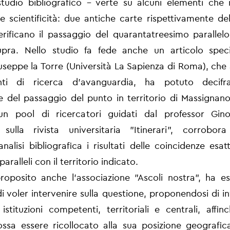
studio bibliografico - verte su alcuni elementi che
bile scientificità: due antiche carte rispettivamente de
rificano il passaggio del quarantatreesimo parallelo
pra. Nello studio fa fede anche un articolo specia
seppe la Torre (Università La Sapienza di Roma), che
ti di ricerca d'avanguardia, ha potuto decifra
e del passaggio del punto in territorio di Massignano
un pool di ricercatori guidati dal professor Gin
 sulla rivista universitaria "Itinerari", corrobora
analisi bibliografica i risultati delle coincidenze esat
paralleli con il territorio indicato.
oposito anche l'associazione "Ascoli nostra", ha e
i voler intervenire sulla questione, proponendosi di in
istituzioni competenti, territoriali e centrali, affi
ossa essere ricollocato alla sua posizione geografic