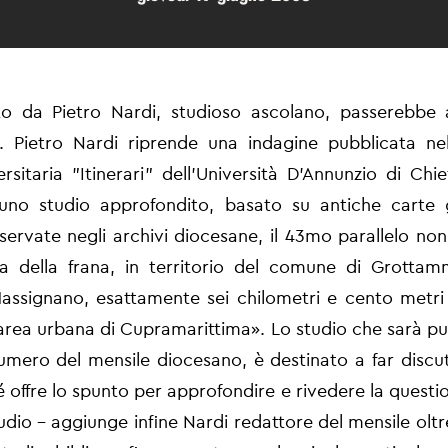
tto da Pietro Nardi, studioso ascolano, passerebbe 
. Pietro Nardi riprende una indagine pubblicata nel
versitaria "Itinerari" dell'Università D'Annunzio di Chi
uno studio approfondito, basato su antiche carte 
ervate negli archivi diocesane, il 43mo parallelo non
na della frana, in territorio del comune di Grotta
assignano, esattamente sei chilometri e cento metri
l'area urbana di Cupramarittima». Lo studio che sarà pu
mero del mensile diocesano, è destinato a far discu
é offre lo spunto per approfondire e rivedere la questi
tudio - aggiunge infine Nardi redattore del mensile olt