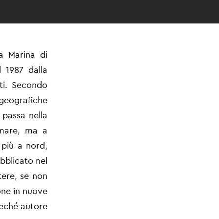
a Marina di
 1987 dalla
eti. Secondo
geografiche
 passa nella
mmare, ma a
 più a nord,
bblicato nel
tere, se non
one in nuove
reché autore