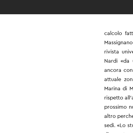
calcolo fa
Massignano
rivista uni
Nardi «da 
ancora cons
attuale zo
Marina di M
rispetto al
prossimo nu
altro perch
sedi. «Lo s