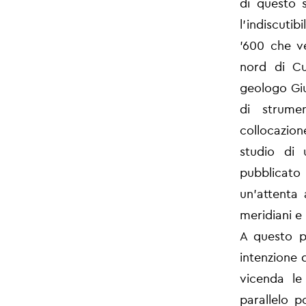
di questo 
l'indiscuti
'600 che ve
nord di Cu
geologo Giu
di strumen
collocazion
studio di 
pubblicato
un'attenta 
meridiani e 
A questo pr
intenzione d
vicenda le 
parallelo p