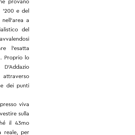
 ne provano
l '200 e del
 nell'area a
listico del
 avvalendosi
re l'esatta
. Proprio lo
o D'Addazio
 attraverso
te dei punti
spresso viva
vestire sulla
nché il 43mo
a reale, per