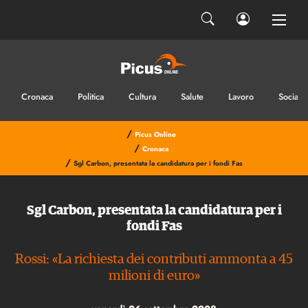
Cronaca
Politica
Cultura
Salute
Lavoro
Sociale
/
Picus Online
/
Cronaca
/
Sgl Carbon, presentata la candidatura per i fondi Fas
Sgl Carbon, presentata la candidatura per i
fondi Fas
Rossi: «La richiesta dei contributi ammonta a 45
milioni di euro»