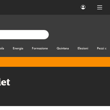
ola
Energia
Formazione
Quintana
Elezioni
Pezzi di
let