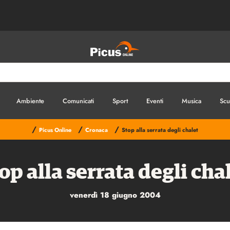
Ambiente
Comunicati
Sport
Eventi
Musica
Scu
/
/
/
Picus Online
Cronaca
Stop alla serrata degli chalet
op alla serrata degli cha
venerdì 18 giugno 2004