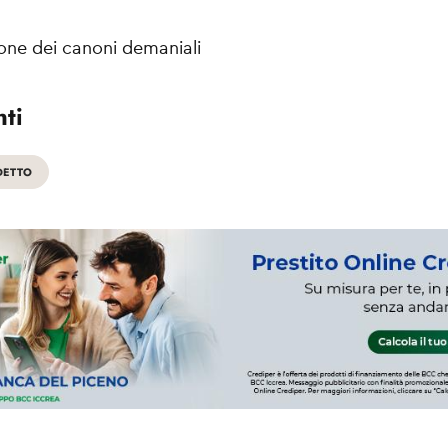
ione dei canoni demaniali
ti
DETTO