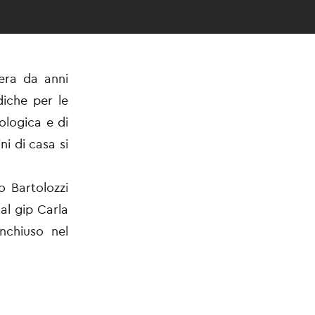
 era da anni
diche per le
cologica e di
ni di casa si
o Bartolozzi
dal gip Carla
nchiuso nel