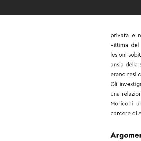
privata e m
vittima del
lesioni subi
ansia della 
erano resi 
Gli investi
una relazion
Moriconi u
carcere di A
Argomen