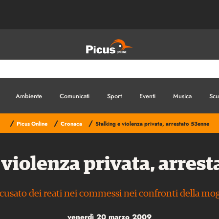
Ambiente
Comunicati
Sport
Eventi
Musica
Scu
/
/
/
Picus Online
Cronaca
Stalking e violenza privata, arrestato 53enne
 violenza privata, arres
cusato dei reati nei commessi nei confronti della mog
venerdì 20 marzo 2009