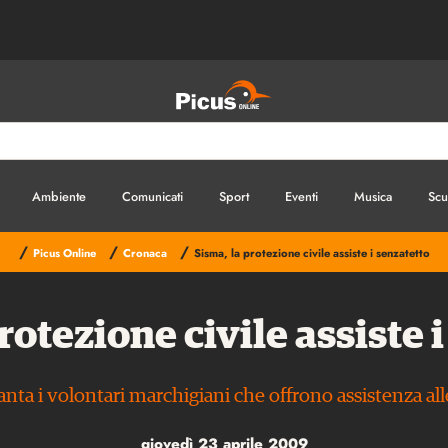
Ambiente
Comunicati
Sport
Eventi
Musica
Scu
/
/
/
Picus Online
Cronaca
Sisma, la protezione civile assiste i senzatetto
rotezione civile assiste 
anta i volontari marchigiani che offrono assistenza al
giovedì 23 aprile 2009