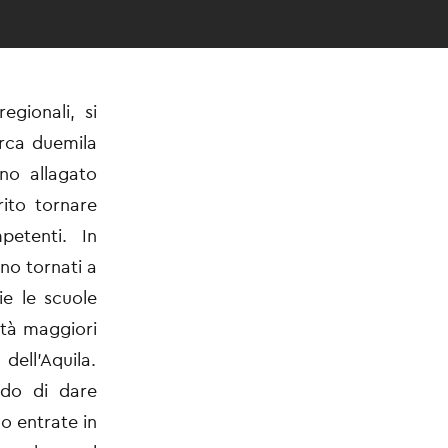
gionali, si
irca duemila
nno allagato
ito tornare
petenti. In
no tornati a
ie le scuole
ltà maggiori
dell’Aquila.
ndo di dare
no entrate in