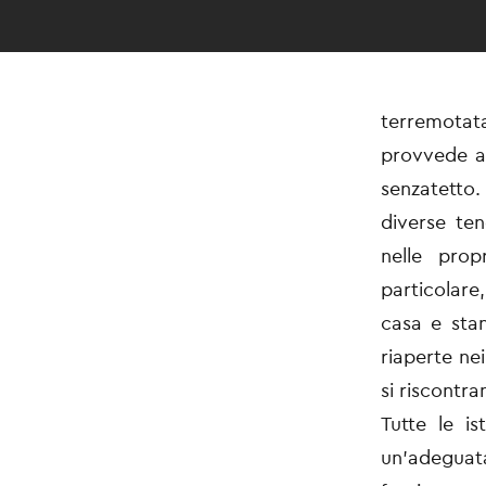
terremotat
provvede al
senzatetto.
diverse te
nelle prop
particolare
casa e stan
riaperte ne
si riscontra
Tutte le i
un’adeguata 