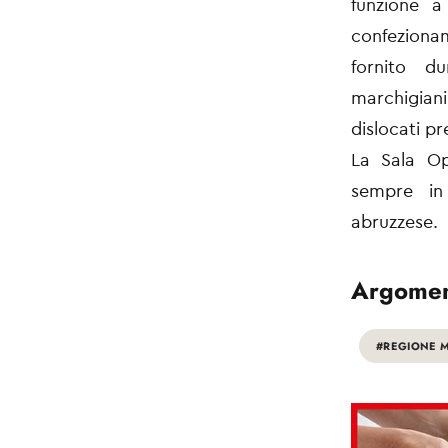
funzione 
confezionam
fornito d
marchigian
dislocati p
La Sala Op
sempre in
abruzzese.
Argomen
#REGIONE 