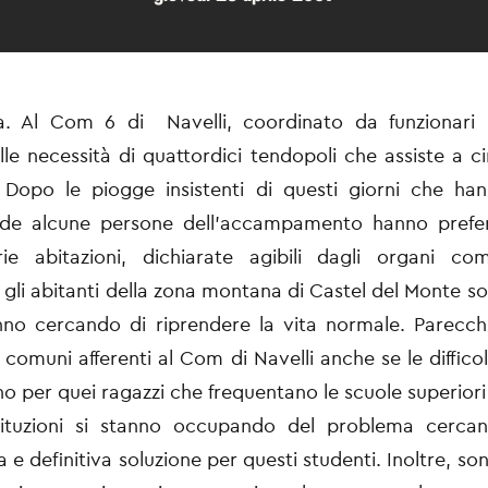
a. Al Com 6 di Navelli, coordinato da funzionari re
le necessità di quattordici tendopoli che assiste a c
 Dopo le piogge insistenti di questi giorni che ha
nde alcune persone dell’accampamento hanno prefer
rie abitazioni, dichiarate agibili dagli organi com
, gli abitanti della zona montana di Castel del Monte so
no cercando di riprendere la vita normale. Parecch
i comuni afferenti al Com di Navelli anche se le diffico
no per quei ragazzi che frequentano le scuole superiori 
stituzioni si stanno occupando del problema cerca
e definitiva soluzione per questi studenti. Inoltre, so