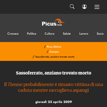
Cronaca
Politica
Cultura
Salute
Lavoro
Sociale
/
Picus Online
/
Cronaca
/
Sassoferrato, anziano trovato morto
Sassoferrato, anziano trovato morto
Il 71enne probabilmente è rimasto vittima di una
caduta mentre raccoglieva asparagi
giovedì 23 aprile 2009