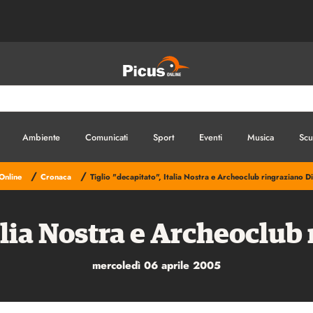
Ambiente
Comunicati
Sport
Eventi
Musica
Scu
/
/
Online
Cronaca
Tiglio "decapitato", Italia Nostra e Archeoclub ringraziano D
talia Nostra e Archeoclub
mercoledì 06 aprile 2005