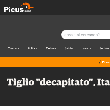
Cronaca
Politica
Cultura
Salute
Lavoro
Sociale
/
Picus 
Tiglio "decapitato", I