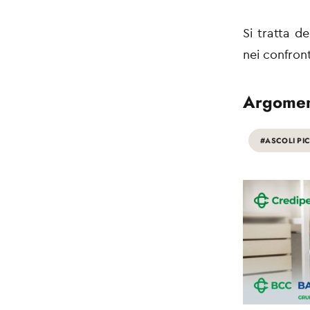
Si tratta d
nei confront
Argomen
#ASCOLI PI