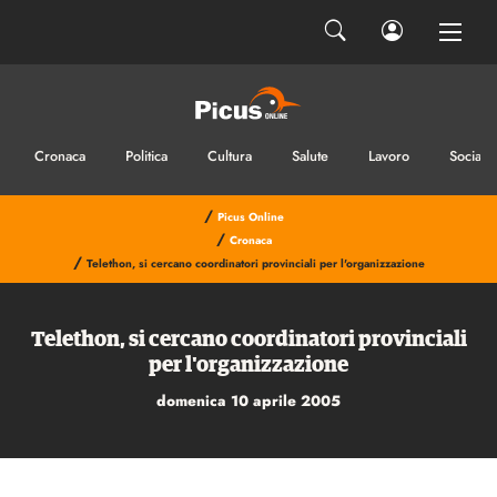
Cronaca
Politica
Cultura
Salute
Lavoro
Sociale
/
Picus Online
/
Cronaca
/
Telethon, si cercano coordinatori provinciali per l'organizzazione
Telethon, si cercano coordinatori provinciali
per l'organizzazione
domenica 10 aprile 2005