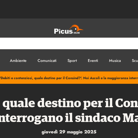
Ambiente
Comunicati
Sport
Eventi
Musica
Scu
'Debiti e contenziosi, quale destino per il Consind?'. Noi Ascoli e la maggioranza inte
 quale destino per il Con
nterrogano il sindaco Ma
giovedì 29 maggio 2025