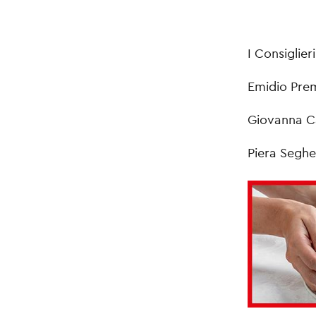
I Consiglier
Emidio Prem
Giovanna C
Piera Seghe