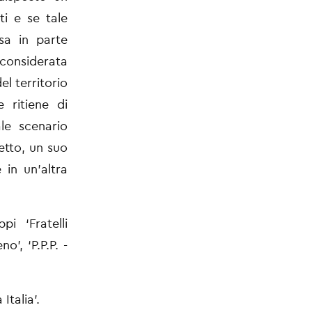
ti e se tale
a in parte
 considerata
del territorio
e ritiene di
le scenario
etto, un suo
e in
un’altra
i ‘Fratelli
o’, ‘P.P.P. -
Italia’.