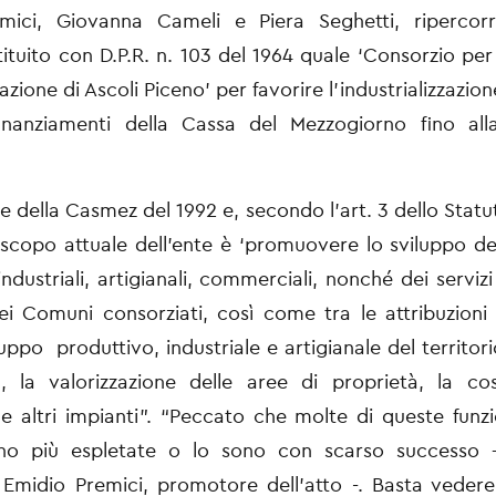
mici, Giovanna Cameli e Piera Seghetti, ripercorr
stituito
con D.P.R. n. 103 del 1964 quale ‘Consorzio per 
zzazione
di Ascoli Piceno’ per favorire l’industrializzazio
finanziamenti della Cassa del Mezzogiorno fino alla
e della Casmez del 1992 e, secondo l’art. 3 dello Statu
 scopo attuale dell’ente è ‘promuovere lo sviluppo dell
industriali, artigianali, commerciali, nonché dei servizi 
dei
Comuni consorziati, così come tra le attribuzioni p
iluppo
produttivo, industriale e artigianale del territori
a, la
valorizzazione delle aree di proprietà, la co
e altri
impianti”. “Peccato che molte di queste funz
no più
espletate o lo sono con scarso successo –
e Emidio Premici,
promotore dell’atto -. Basta vedere