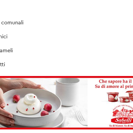
i comunali
ici
ameli
tti