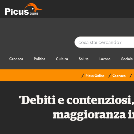
Cronaca
Politica
Cultura
Salute
Lavoro
Sociale
/
/
/
Picus Online
Cronaca
'Debiti e contenziosi,
maggioranza i