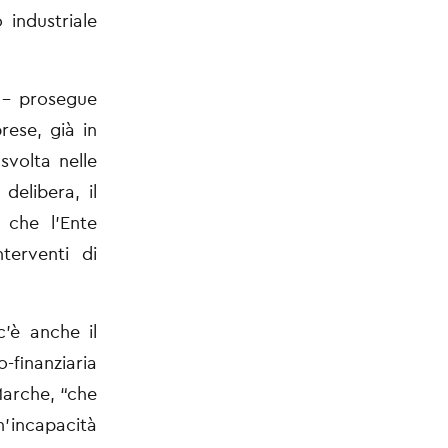
 industriale
e – prosegue
rese, già in
svolta nelle
delibera, il
che l’Ente
nterventi di
c’è anche il
o-finanziaria
Marche, “che
n’incapacità