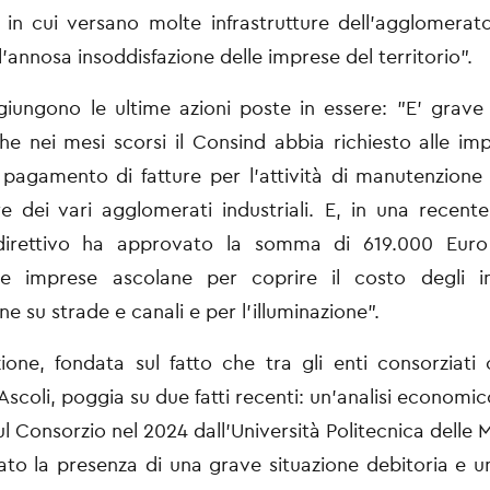
in cui versano molte
infrastrutture dell’agglomerato
l’annosa insoddisfazione
delle imprese del territorio”.
giungono le ultime azioni poste in essere: "E’ grav
he nei mesi scorsi il Consind abbia richiesto alle imp
l
pagamento di fatture per l’attività di manutenzione 
ure dei
vari agglomerati industriali. E, in una recente 
direttivo ha
approvato la somma di 619.000 Euro 
lle imprese ascolane per
coprire il costo degli i
e su strade e canali e per
l’illuminazione”.
zione, fondata sul fatto che tra gli enti consorziati 
 Ascoli, poggia su due fatti recenti: un’analisi economic
ul Consorzio nel 2024 dall’Università Politecnica delle 
ato la presenza di una grave situazione debitoria e u