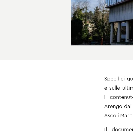
Specifici q
e
sulle ult
il
contenut
Arengo da
Ascoli Mar
Il documen