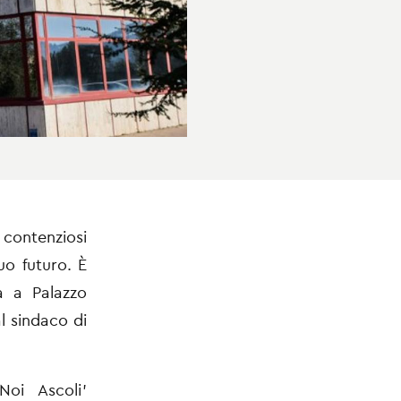
 contenziosi
uo futuro. È
a a Palazzo
l sindaco di
Noi Ascoli’