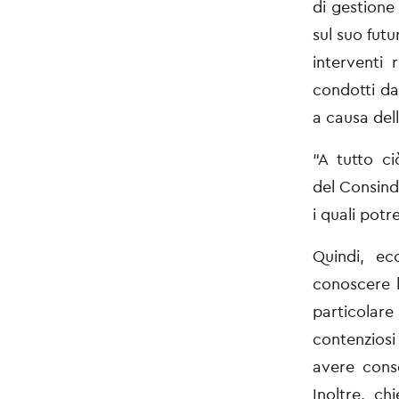
di
gestione 
sul suo
futu
interventi
condotti d
a causa del
“A tutto ci
del
Consind 
i quali
potr
Quindi, ec
conoscere
particolare
contenziosi
avere con
Inoltre, c