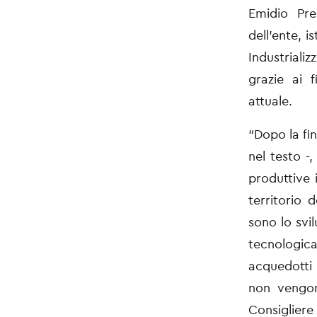
Emidio
Pre
dell’ente, i
Industriali
grazie ai
attuale.
“Dopo la fin
nel
testo -,
produttive
territorio 
sono lo sv
tecnologic
acquedotti 
non vengo
Consiglier