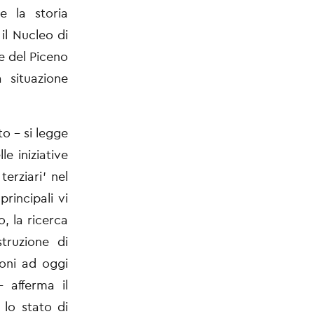
e la storia
il Nucleo di
ne del Piceno
 situazione
to – si legge
e iniziative
terziari’ nel
rincipali vi
o, la ricerca
struzione di
ioni ad oggi
 afferma il
 lo stato di