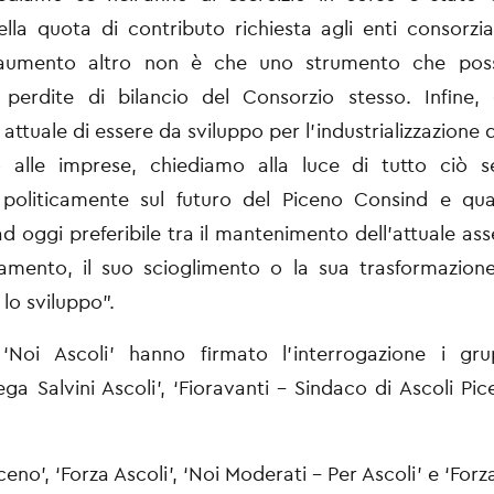
lla quota di
contributo richiesta agli enti consorzia
 aumento altro non è
che uno strumento che poss
e perdite di bilancio del Consorzio
stesso. Infine,
à attuale di essere da sviluppo per
l’industrializzazione 
 alle imprese, chiediamo alla luce di
tutto ciò s
e politicamente sul futuro del Piceno Consind e
qua
ad oggi preferibile tra il mantenimento dell’attuale
ass
amento, il suo scioglimento o la sua trasformazion
lo sviluppo”.
‘Noi Ascoli’ hanno firmato l’interrogazione i grupp
ega Salvini Ascoli’, ‘Fioravanti - Sindaco di Ascoli Picen
eno’, ‘Forza Ascoli’, ‘Noi Moderati - Per Ascoli’ e ‘Forza 