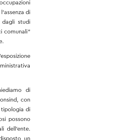
eoccupazioni
l’assenza di
 dagli studi
ci comunali”
e.
’esposizione
ministrativa
hiediamo di
Consind, con
 tipologia di
iosi possono
i dell’ente.
 disposto un