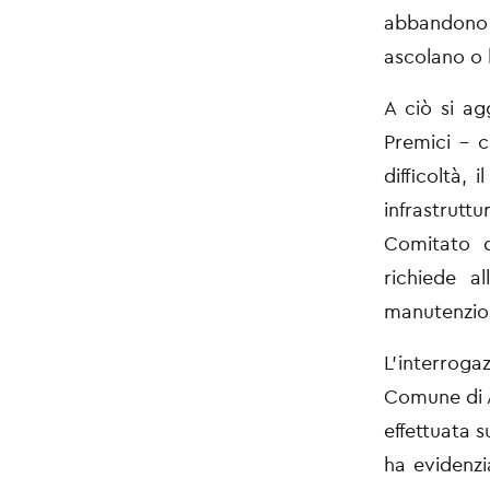
abbandono 
ascolano o 
A ciò si ag
Premici
– c
difficoltà, i
infrastrutt
Comitato 
richiede a
manutenzion
L’interroga
Comune
di
effettuata
s
ha
evidenzi