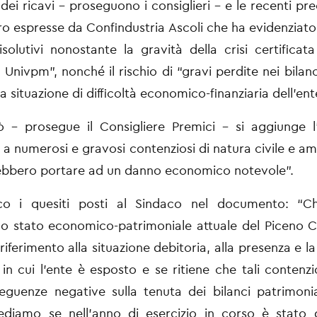
dei ricavi - proseguono i consiglieri - e le recenti pr
ro espresse da Confindustria Ascoli che ha evidenziato 
risolutivi nonostante la gravità della crisi certificata
a
Univpm”, nonché il rischio di “gravi perdite nei bilan
la
situazione di difficoltà economico-finanziaria dell’ent
ò - prosegue il Consigliere Premici - si aggiunge l
a numerosi e gravosi contenziosi di natura civile e am
ebbero portare ad un danno economico notevole”.
co i quesiti posti al Sindaco nel documento: “C
lo stato economico-patrimoniale attuale del Piceno 
riferimento alla situazione debitoria, alla presenza e la
 in
cui l’ente è esposto e se ritiene che tali contenz
seguenze
negative sulla tenuta dei bilanci patrimonial
hiediamo se
nell’anno di esercizio in corso è stato