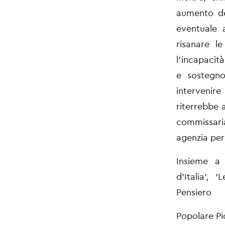
aumento de
eventuale
risanare l
l’incapacit
e sostegno
intervenir
riterrebbe 
commissari
agenzia per 
Insieme a 
d’Italia’,
‘L
Pensiero
Popolare Pic