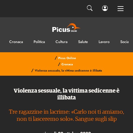
Cronaca
Politica
Cultura
Salute
Lavoro
Sociale
/
Picus Online
/
Cronaca
/
Violenza sessuale, la vittima sedicenne è illibata
Violenza sessuale, la vittima sedicenne è
illibata
Tre ragazzine in lacrime: «Carlo noi ti amiamo,
non ti lasceremo solo». Sangue sugli slip