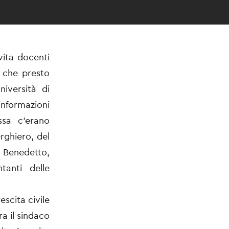
nvita docenti
, che presto
niversità di
nformazioni
essa c’erano
erghiero, del
 Benedetto,
ntanti delle
escita civile
ra il sindaco