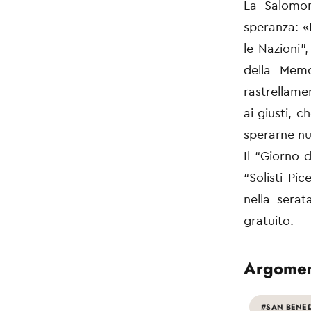
La Salomon
speranza: «
le Nazioni”
della Memo
rastrellamen
ai giusti, 
sperarne nul
Il “Giorno 
“Solisti Pi
nella serat
gratuito.
Argomen
#SAN BENE