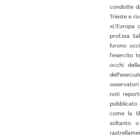
condotte da
Trieste e riu
«L’Europa d
prof.ssa Sa
furono ucci
l’esercito 
occhi dell
dell’esecu
osservatori
noti report
pubblicato 
come la S
soltanto 
rastrellamen