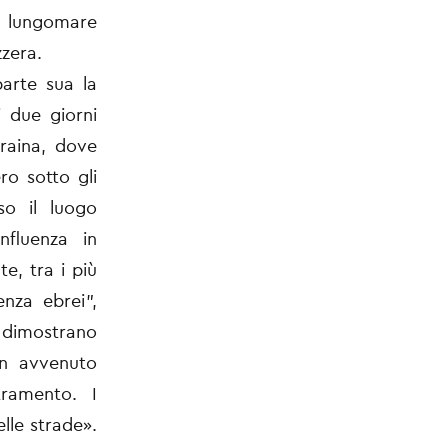
el lungomare
zzera.
parte sua la
i due giorni
craina, dove
ro sotto gli
so il luogo
nfluenza in
e, tra i più
enza ebrei”,
, dimostrano
n avvenuto
ramento. I
elle strade».