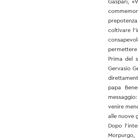
Gaspari, «V
commemorat
prepotenza,
coltivare l
consapevol
permettere 
Prima del 
Gervasio Ge
direttamente
papa Bened
messaggio:
venire meno
alle nuove 
Dopo l’inte
Morpurgo,