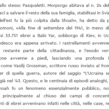
llo stesso Pasqualetti. Morpurgo abitava al n. 24 d
scì a salvare il resto della sua famiglia, stabilitasi in Svi
ell’est fu la più colpita dalla Shoah», ha detto da 
lomoni, «Alla fine di settembre del 1941, in meno d
si 33.751 ebrei a Babi Yar, sobborgo di Kiev, in U
tedesco era appena arrivato. I rastrellamenti avvenne
a restante parte della cittadinanza, e l’esodo ver
zione avvenne a piedi, lasciando una profonda i
 come Vasilij Grossman, scrittore russo inviato al front
er di quella guerra, autore del saggio “L’Ucraina s
già nel ’43. Questo, e le centinaia di episodi analoghi
hoah fu un fenomeno essenzialmente pubblico, no
o principalmente al chiuso dei campi di concent
ti di ebrei avvenivano infatti nelle città, nelle case, n