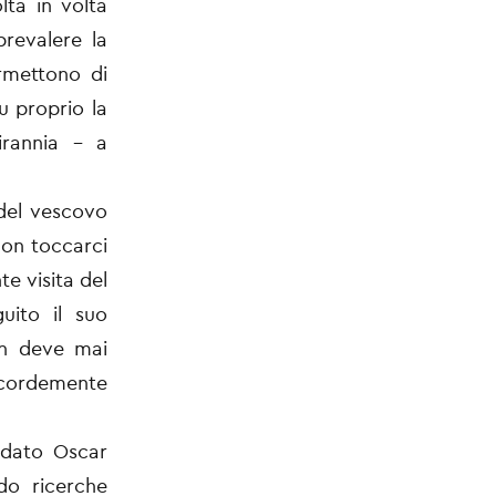
lta in volta
revalere la
ermettono di
u proprio la
irannia – a
del vescovo
non toccarci
te visita del
uito il suo
on deve mai
oncordemente
ordato Oscar
o ricerche