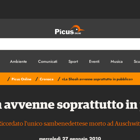
Ambiente
Comunicati
Sport
Eventi
Musica
Scu
/
/
/
Picus Online
Cronaca
«La Shoah avvenne soprattutto in pubblico»
 avvenne soprattutto in
Ricordato l’unico sambenedettese morto ad Auschwit
mercoledì 27 gennaio 2010