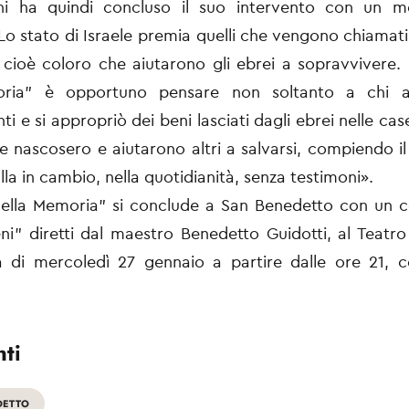
i ha quindi concluso il suo intervento con un m
Lo stato di Israele premia quelli che vengono chiamati “
, cioè coloro che aiutarono gli ebrei a sopravvivere.
ria” è opportuno pensare non soltanto a chi as
ti e si appropriò dei beni lasciati dagli ebrei nelle c
che nascosero e aiutarono altri a salvarsi, compiendo i
la in cambio, nella quotidianità, senza testimoni».
della Memoria” si conclude a San Benedetto con un 
ceni” diretti dal maestro Benedetto Guidotti, al Teatr
a di mercoledì 27 gennaio a partire dalle ore 21, 
ti
DETTO