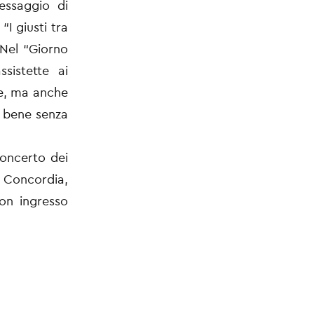
essaggio di
I giusti tra
 Nel “Giorno
sistette ai
ase, ma anche
l bene senza
concerto dei
o Concordia,
con ingresso