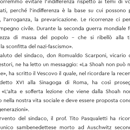
orremmo evitare l’indifferenza rispetto ai temi di vo
i, perché l’indifferenza è la base su cui possono p
 l’arroganza, la prevaricazione. Le ricorrenze ci p
’impegno civile. Durante la seconda guerra mondiale f
ezza di massa del popolo – che si ribellò alla t
la sconfitta del nazi-fascismo».
saluto del sindaco, don Romualdo Scarponi, vicario 
stori, ne ha letto un messaggio: «La Shoah non può 
», ha scritto il Vescovo il quale, nel ricordare la recen
etto XVI alla Sinagoga di Roma, ha così proseg
 «L’alta e sofferta lezione che viene dalla Shoah n
 nella nostra vita sociale e deve essere proposta c
generazioni».
rvento del sindaco, il prof. Tito Pasqualetti ha ric
 unico sambenedettese morto ad Auschwitz second