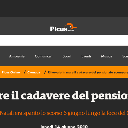
Ambiente
Comunicati
Sport
Eventi
Musica
Scu
/
/
/
Picus Online
Cronaca
Ritrovato in mare il cadavere del pensionato scompar
re il cadavere del pens
atali era sparito lo scorso 6 giugno lungo la foce del
lunedì 14 giugno 2010