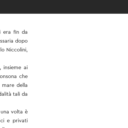
i era fin da
essaria dopo
lo Niccolini,
, insieme ai
 consona che
a mare della
lità tali da
 una volta è
ci e privati