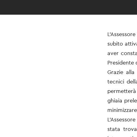
L’Assessore
subito atti
aver constat
Presidente 
Grazie alla
tecnici del
permetterà 
ghiaia prel
minimizzare 
L’Assessore
stata trova