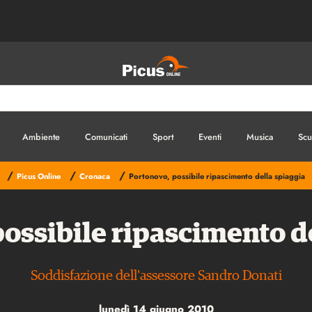
Ambiente
Comunicati
Sport
Eventi
Musica
Scu
/
/
/
Picus Online
Cronaca
Portonovo, possibile ripascimento della spiaggia
ossibile ripascimento d
Soddisfazione dell'assessore Sandro Donati
lunedì 14 giugno 2010