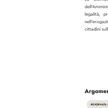
dell'Ammini
legalità, 
nell'erogaz
cittadini su
Argomen
#GIORNATA 