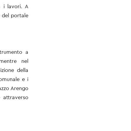
à i lavori. A
 del portale
 strumento a
 mentre nel
izione della
omunale e i
alazzo Arengo
e attraverso