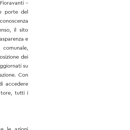
Fioravanti –
e porte del
e conoscenza
nso, il sito
rasparenza e
o comunale,
osizione dei
ggiornati su
razione. Con
di accedere
ore, tutti i
re le azioni