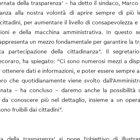
ornata della trasparenza’ – ha detto il sindaco, Marco 
anza alla nostra volontà di aprire sempre di più l
ittadini, per aumentare il livello di consapevolezza 
uzioni e della macchina amministrativa. In questo se
ppresenta un mezzo fondamentale per garantire la t
ta partecipazione della cittadinanza”. Il segretari
coraro, ha spiegato: “Ci sono numerosi mezzi a disp
er ottenere dati e informazioni, e poter essere sempre a
voro che quotidianamente viene svolto dall’Amminist
rnata – ha concluso – daremo anche la possibilità 
ì da conoscere più nel dettaglio, insieme a un operat
ono fruibili dai cittadini”.
a della trasparenza’ si pone l'obiettivo di illustra