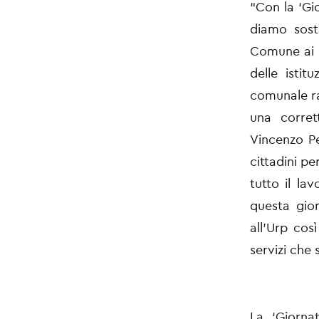
“Con la ‘Gi
diamo sost
Comune ai c
delle istit
comunale ra
una corret
Vincenzo Pe
cittadini p
tutto il la
questa gio
all’Urp cos
servizi che s
La ‘Giornat