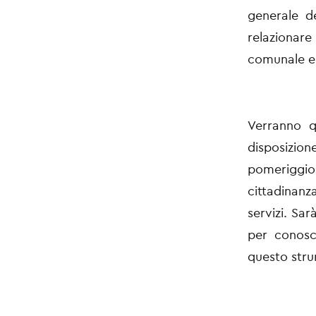
generale d
relazionare 
comunale e 
Verranno qu
disposizio
pomeriggio 
cittadinan
servizi. Sar
per conosce
questo str