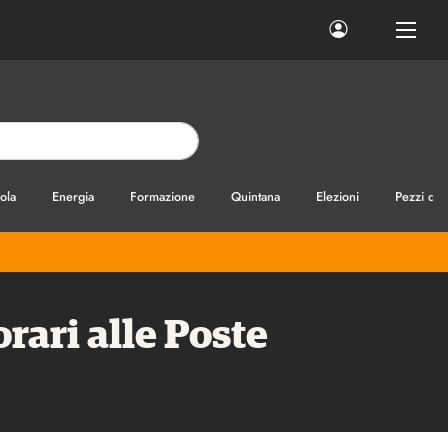
ola
Energia
Formazione
Quintana
Elezioni
Pezzi di
rari alle Poste