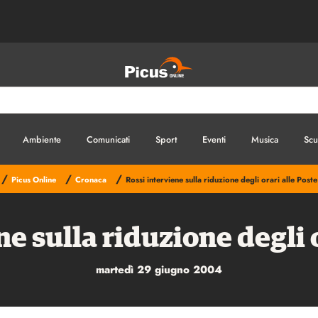
Ambiente
Comunicati
Sport
Eventi
Musica
Scu
/
/
/
Picus Online
Cronaca
Rossi interviene sulla riduzione degli orari alle Poste
ne sulla riduzione degli o
martedì 29 giugno 2004