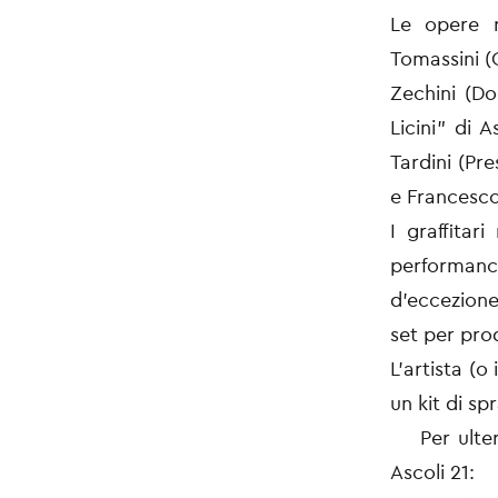
Le opere r
Tomassini (
Zechini (Do
Licini" di A
Tardini (Pr
e Francesco 
I graffitar
performanc
d’eccezione:
set per pro
L’artista (o
un kit di s
Per ulterio
Ascoli 21: