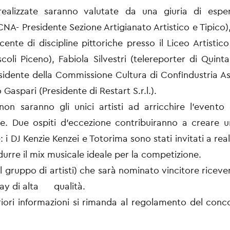
ealizzate saranno valutate da una giuria di esper
CNA- Presidente Sezione Artigianato Artistico e Tipico)
cente di discipline pittoriche presso il Liceo Artistico
scoli Piceno), Fabiola Silvestri (telereporter di Quint
esidente della Commissione Cultura di Confindustria As
Gaspari (Presidente di Restart S.r.l.).
i non saranno gli unici artisti ad arricchire l’evento
e. Due ospiti d’eccezione contribuiranno a creare u
 i DJ Kenzie Kenzei e Totorima sono stati invitati a rea
durre il mix musicale ideale per la competizione.
 il gruppo di artisti) che sarà nominato vincitore ricev
pray di alta qualità.
ri informazioni si rimanda al regolamento del conco