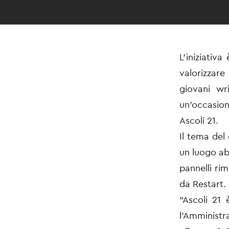
L’iniziativ
valorizzare
giovani wr
un’occasione
Ascoli 21.
Il tema del
un luogo ab
pannelli ri
da Restart.
“Ascoli 21
l’Amminist