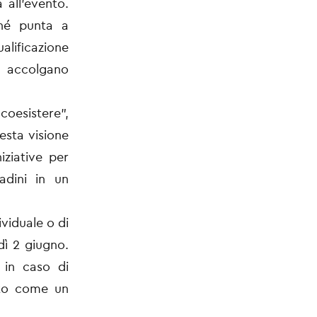
 all’evento.
ché punta a
alificazione
i accolgano
oesistere”,
esta visione
ziative per
adini in un
ividuale o di
dì 2 giugno.
 in caso di
ato come un