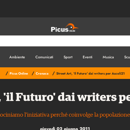
Ambiente
Comunicati
Sport
Eventi
Musica
Scu
/
/
/
Picus Online
Cronaca
Street Art, 'il Futuro' dai writers per Ascoli21
, 'il Futuro' dai writers p
trociniamo l’iniziativa perché coinvolge la popolazion
giovedì 02 giugno 2011