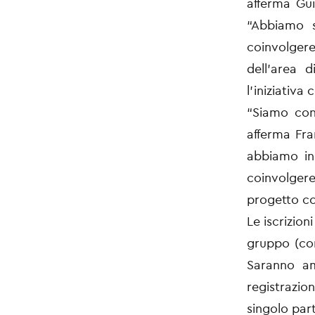
afferma Gui
“Abbiamo s
coinvolgere
dell’area 
l’iniziativa
“Siamo con
afferma Fra
abbiamo in
coinvolger
progetto co
Le iscrizion
gruppo (com
Saranno am
registrazi
singolo par