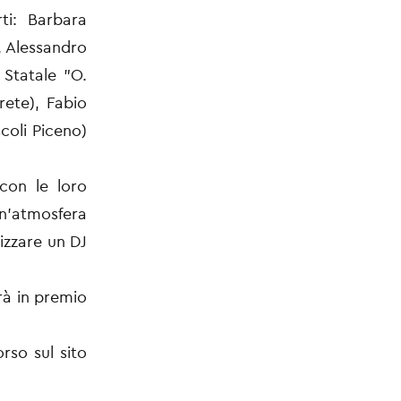
ti: Barbara
, Alessandro
 Statale "O.
arete), Fabio
coli Piceno)
 con le loro
n’atmosfera
lizzare un DJ
erà in premio
rso sul sito