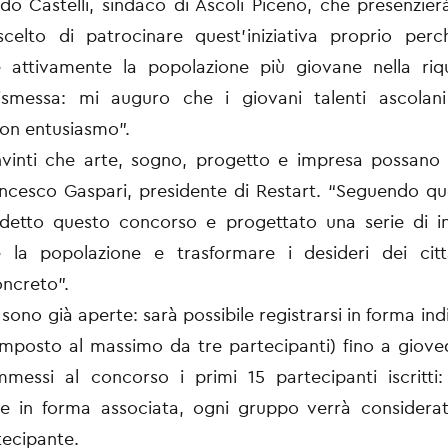
do Castelli, sindaco di Ascoli Piceno, che presenzierà
celto di patrocinare quest’iniziativa proprio per
 attivamente la popolazione più giovane nella riqu
dismessa: mi auguro che i giovani talenti ascolan
 con entusiasmo”.
vinti che arte, sogno, progetto e impresa possano c
ncesco Gaspari, presidente di Restart. “Seguendo qu
detto questo concorso e progettato una serie di ini
e la popolazione e trasformare i desideri dei citt
ncreto”.
i sono già aperte: sarà possibile registrarsi in forma ind
posto al massimo da tre partecipanti) fino a giove
messi al concorso i primi 15 partecipanti iscritti:
one in forma associata, ogni gruppo verrà consider
tecipante.