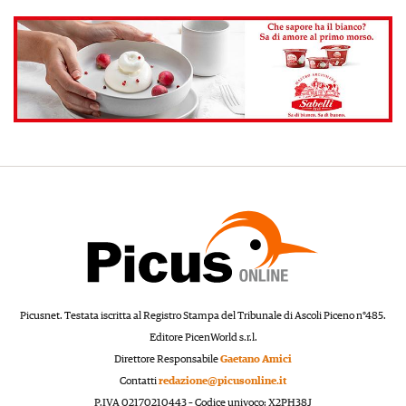
Picusnet. Testata iscritta al Registro Stampa del Tribunale di Ascoli Piceno n°485.
Editore PicenWorld s.r.l.
Direttore Responsabile
Gaetano Amici
Contatti
redazione@picusonline.it
P.IVA 02170210443 – Codice univoco: X2PH38J