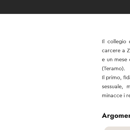
Il collegio
carcere a Z
e un mese d
(Teramo).
Il primo, f
sessuale, m
minacce i re
Argomen