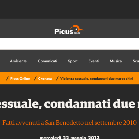
Ambiente
Comunicati
Sport
Eventi
Musica
Scu
/
/
/
Picus Online
Cronaca
Violenza sessuale, condannati due marocchini
essuale, condannati due
Fatti avvenuti a San Benedetto nel settembre 2010
mercoledì 22 maggio 2013