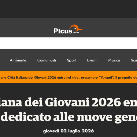
Ambiente
Comunicati
Sport
Eventi
Musica
Scu
ceno Città Italiana dei Giovani 2026 entra nel vivo: presentato “Yuvanti”, il progetto d
liana dei Giovani 2026 en
 dedicato alle nuove gen
giovedì 02 luglio 2026