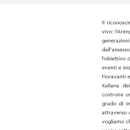
Il riconosc
vivo: l’Are
generazioni
dall'asses
l'obiettivo 
eventi e in
Fioravanti 
italiana d
costruire u
grado di in
attraverso 
vogliamo ch