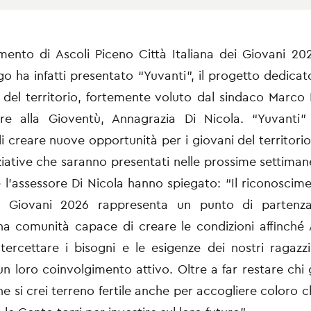
imento di Ascoli Piceno Città Italiana dei Giovani 20
ngo ha infatti presentato “Yuvanti”, il progetto dedicat
 del territorio, fortemente voluto dal sindaco Marco 
sore alla Gioventù, Annagrazia Di Nicola. “Yuvanti
di creare nuove opportunità per i giovani del territori
iziative che saranno presentati nelle prossime settimane
e l'assessore Di Nicola hanno spiegato: “Il riconoscime
ei Giovani 2026 rappresenta un punto di partenz
na comunità capace di creare le condizioni affinché A
tercettare i bisogni e le esigenze dei nostri ragazz
un loro coinvolgimento attivo. Oltre a far restare chi g
e si crei terreno fertile anche per accogliere coloro 