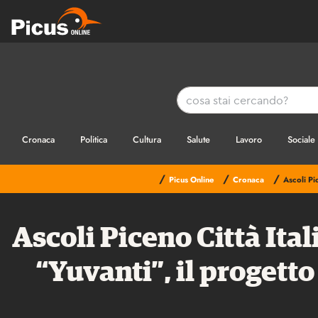
Cronaca
Politica
Cultura
Salute
Lavoro
Sociale
/
/
/
Picus Online
Cronaca
Ascoli Pi
Ascoli Piceno Città Ita
“Yuvanti”, il progetto