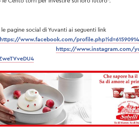
 le Cento torri per investire sul loro futuro”.
le pagine social di Yuvanti ai seguenti link
https://www.facebook.com/profile.php?id=6159091
tagram:
https://www.instagram.com/y
bjZweTVveDU4