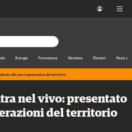
ola
Energia
Formazione
Quintana
Elezioni
Pezzi di
edicato alle nuove generazioni del territorio
tra nel vivo: presentato
erazioni del territorio