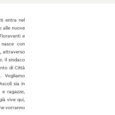
26 entra nel
o alle nuove
Fioravanti e
” nasce con
o, attraverso
. Il sindaco
nto di Città
a. Vogliamo
scoli sia in
i e ragazze,
ià vive qui,
che vorranno