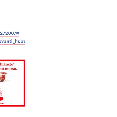
4272007#
uvanti_hub?