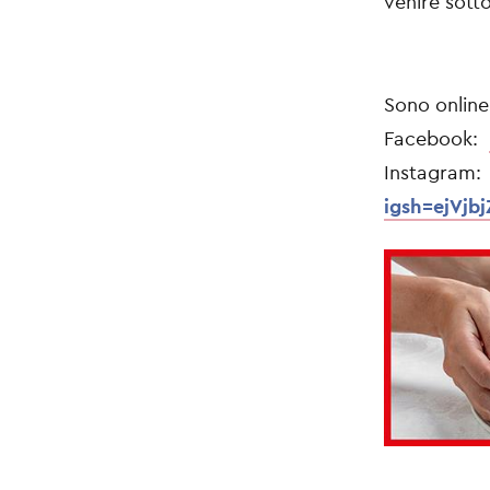
venire sotto
Sono online 
Facebook:
Ins
igsh=ejVj