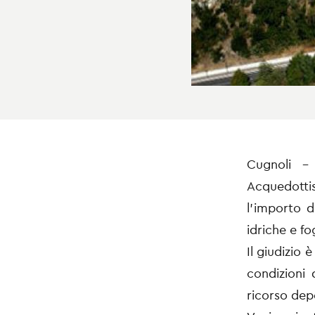
Cugnoli –
Acquedottis
l’importo d
idriche e fo
Il giudizio
condizioni 
ricorso depo