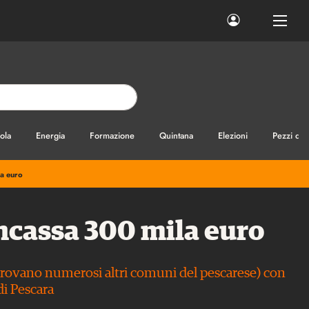
ola
Energia
Formazione
Quintana
Elezioni
Pezzi di
la euro
ncassa 300 mila euro
 trovano numerosi altri comuni del pescarese) con
di Pescara