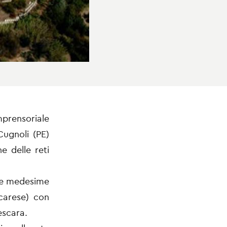
rensoriale
Cugnoli (PE)
e delle reti
lle medesime
scarese) con
escara.