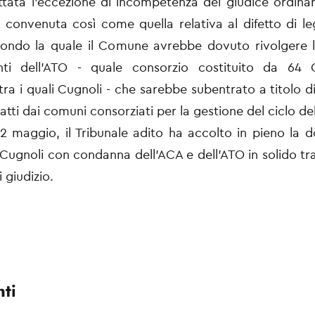
ttata l’eccezione di incompetenza del giudice ordinar
a convenuta così come quella relativa al difetto di le
condo la quale il Comune avrebbe dovuto rivolgere
nti dell’ATO - quale consorzio costituito da 64
tra i quali Cugnoli - che sarebbe subentrato a titolo di
tti dai comuni consorziati per la gestione del ciclo de
2 maggio, il Tribunale adito ha accolto in pieno la
ugnoli con condanna dell’ACA e dell’ATO in solido tr
i giudizio.
ti