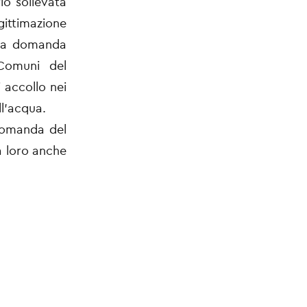
io sollevata
gittimazione
 la domanda
 Comuni del
 accollo nei
ll’acqua.
 domanda del
a loro anche