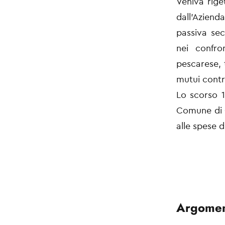
Veniva rige
dall’Aziend
passiva se
nei confro
pescarese, 
mutui contra
Lo scorso 1
Comune di C
alle spese d
Argomen