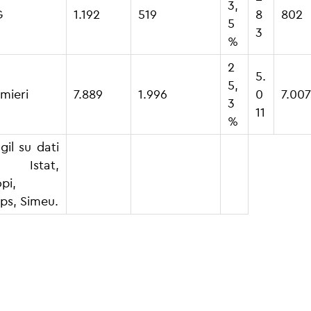
3,
G
1.192
519
8
802
5
3
%
2
5.
5,
rmieri
7.889
1.996
0
7.007
3
11
%
gil su dati
, Istat,
pi,
ps, Simeu.