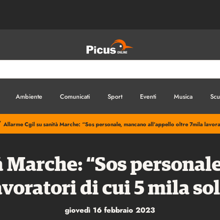
Ambiente
Comunicati
Sport
Eventi
Musica
Scu
/
Allarme Cgil su sanità Marche: “Sos personale, mancano all’appello oltre 7mila lavorat
à Marche: “Sos personal
avoratori di cui 5 mila so
giovedì 16 febbraio 2023