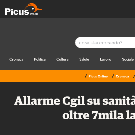
Cronaca
Politica
Cultura
Salute
Lavoro
Sociale
/
/
Picus Online
Cronaca
Allarme Cgil su sanit
oltre 7mila l