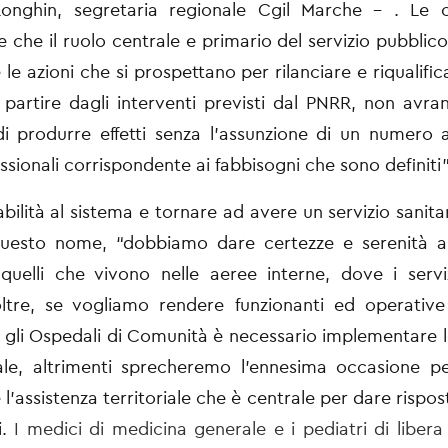
onghin, segretaria regionale Cgil Marche - . Le c
 che il ruolo centrale e primario del servizio pubblico 
te le azioni che si prospettano per rilanciare e riqualific
 partire dagli interventi previsti dal PNRR, non avr
 di produrre effetti senza l’assunzione di un numero
ssionali corrispondente ai fabbisogni che sono definiti”
abilità al sistema e tornare ad avere un servizio sanita
uesto nome, “dobbiamo dare certezze e serenità ai 
quelli che vivono nelle aeree interne, dove i serv
oltre, se vogliamo rendere funzionanti ed operativ
gli Ospedali di Comunità è necessario implementare l
le, altrimenti sprecheremo l’ennesima occasione pe
’assistenza territoriale che è centrale per dare rispos
i.
I medici di medicina generale e i pediatri di libera