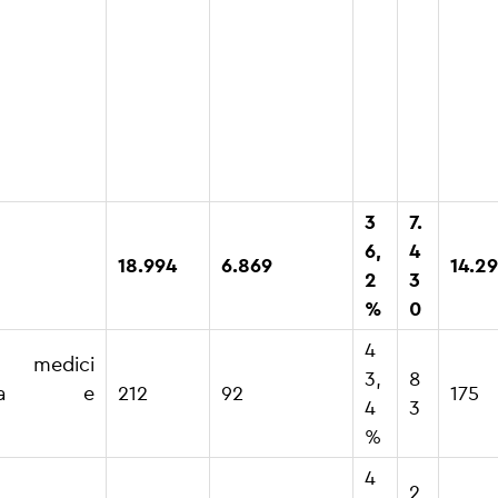
a
Persona
Personale in
ci
Tota
b
le in
età
d
(Per
bi
forza al
pensionabil
e
età
s
31.12.20
e tra 3-9
nz
pens
o
20
anni
a
Fabb
g
%
ni
3
7.
6,
4
18.994
6.869
14.2
2
3
%
0
4
 medici
3,
8
enza e
212
92
175
4
3
%
4
2