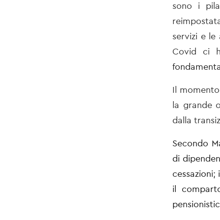
sono i pila
reimpostat
servizi e l
Covid ci 
fondamental
Il mome
nto
la grande o
dalla transi
Secondo Mat
di dipenden
cessazioni;
il comparto
pensionisti