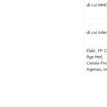
di cui MM
di cui Infe
Elab. FP C
Rgs-Mef
Censis-Fno
Agenas, In