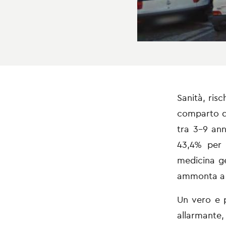
Sanità, risc
comparto de
tra 3-9 ann
43,4% per 
medicina ge
ammonta a 7.
Un vero e p
allarmante,