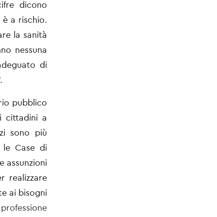
ifre dicono
è a rischio.
are la sanità
anno nessuna
 adeguato di
.
rio pubblico
cittadini a
izi sono più
e le Case di
e assunzioni
r realizzare
te ai bisogni
 professione