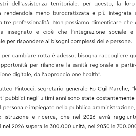
st
ri dell’assistenza territoriale;
per questo
,
la loro 
a rendendola meno burocratizzata e più integrata co
e altre professionalità. Non possiamo dimenticare che
ha insegnato e cioè
che
l’integrazione sociale e 
e per rispondere ai bisogni complessi delle persone.
 per cambiare rotta è adesso; bisogna
raccogliere qu
pportunità per rilanciare la sanità regionale a parti
zione digitale, dall’approccio one health
”
.
teo Pintucci, segretario generale Fp Cgil Marche, “l
ti pubblici negli ultimi anni sono state costantemente 
 il personale impiegato nella pubblica amministrazione
 istruzione e ricerca, che nel 2026 avrà raggiunto
ci nel 2026 supera le 300.000 unità, nel 2030 le 700.00