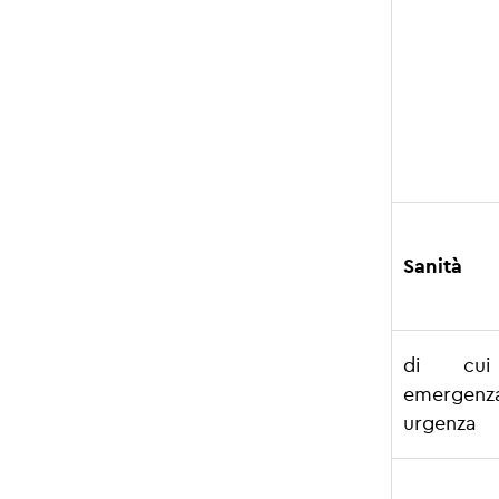
Sanità
di cui
emerg
urgenza