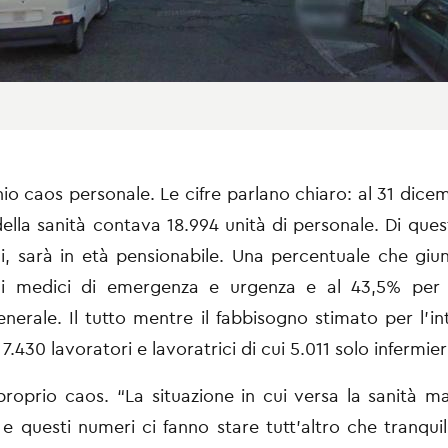
hio caos personale. Le cifre parlano chiaro: al 31 dice
lla sanità contava 18.994 unità di personale. Di quest
i, sarà in età pensionabile. Una percentuale che gi
i medici di emergenza e urgenza e al 43,5% per 
nerale. Il tutto mentre il fabbisogno stimato per l’in
430 lavoratori e lavoratrici di cui 5.011 solo infermier
roprio caos. “La situazione in cui versa la sanità m
 e questi numeri ci fanno stare tutt’altro che tranquill