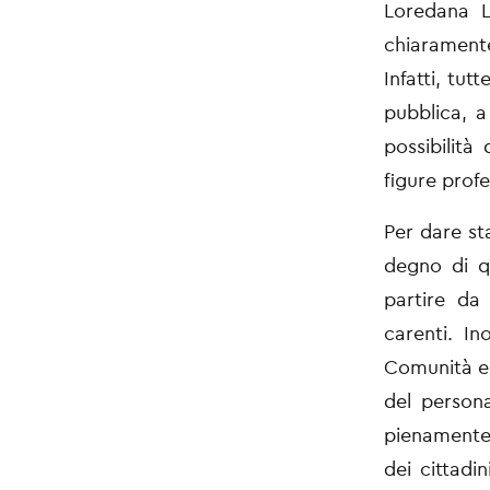
Loredana L
chiaramente
Infatti, tut
pubblica, a
possibilità
figure profe
Per dare st
degno di q
partire da 
carenti. In
Comunità e 
del persona
pienamente l
dei cittadin