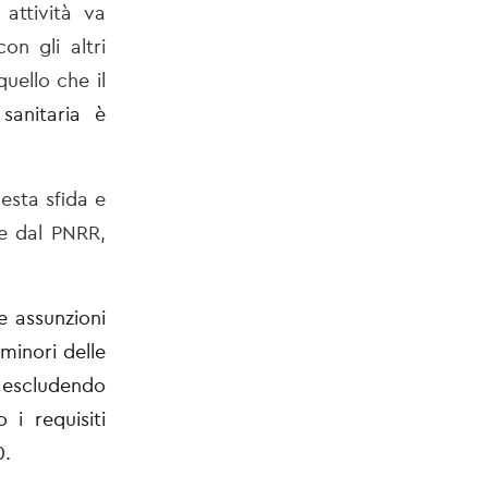
attività va
n gli altri
 quello che
il
sanitaria è
esta sfida e
re dal PNRR,
e assunzioni
minori delle
, escludendo
 i requisiti
0.