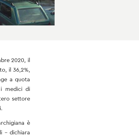
mbre 2020, il
o, il 36,2%,
unge a quota
i medici di
tero settore
i.
archigiana è
i – dichiara