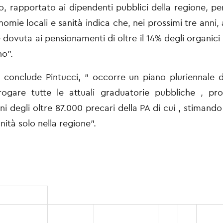
, rapportato ai dipendenti pubblici della regione, pe
nomie locali e sanità indica che, nei prossimi tre anni
 dovuta ai pensionamenti di oltre il 14% degli organici
no”.
 conclude Pintucci, “ occorre un piano pluriennale d
orogare tutte le attuali graduatorie pubbliche , pr
oni degli oltre 87.000 precari della PA di cui , stimando
nità solo nella regione”.
F
In