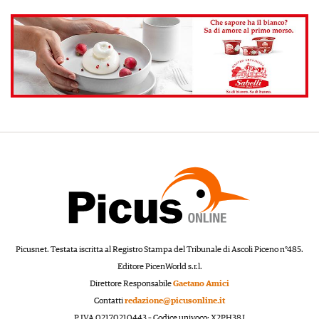
Picusnet. Testata iscritta al Registro Stampa del Tribunale di Ascoli Piceno n°485.
Editore PicenWorld s.r.l.
Direttore Responsabile
Gaetano Amici
Contatti
redazione@picusonline.it
P.IVA 02170210443 – Codice univoco: X2PH38J