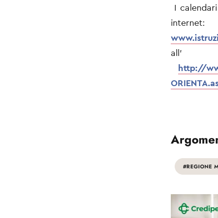
I calendari
internet:
www.istruz
al
http://w
ORIENTA.a
Argomen
#REGIONE 