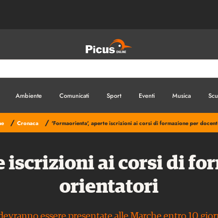
Ambiente
Comunicati
Sport
Eventi
Musica
Scu
/
/
ne
Cronaca
'Formaorienta', aperte iscrizioni ai corsi di formazione per docenti
 iscrizioni ai corsi di f
orientatori
vranno essere presentate alle Marche entro 10 giorni