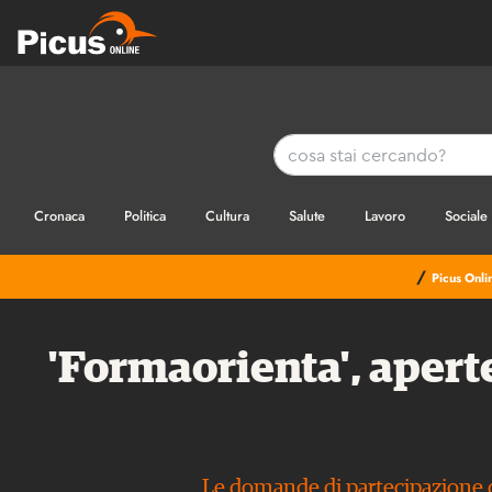
Cronaca
Politica
Cultura
Salute
Lavoro
Sociale
/
Picus Onli
'Formaorienta', aperte
Le domande di partecipazione de