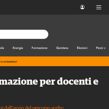
ola
Energia
Formazione
Quintana
Elezioni
Pezzi di
 e orientatori
ormazione per docenti e
 dall'avvio del percorso scelto.