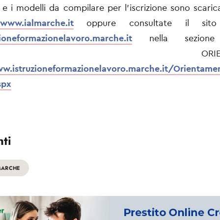
 e i modelli da compilare per l’iscrizione sono scaricab
www.ialmarche.it
oppure consultate il sito 
ioneformazionelavoro.marche.it
nella sezione 
l’ ORIENTAME
ww.istruzioneformazionelavoro.marche.it/Orienta
spx
ti
MARCHE