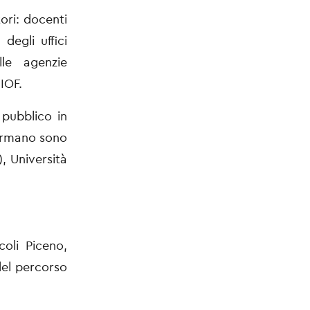
ori
: docenti
degli uffici
lle agenzie
IOF.
 pubblico in
 Fermano sono
, Università
oli Piceno,
del percorso