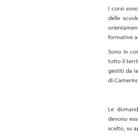
I corsi son
delle scuol
orientamen
formative a
Sono in cor
tutto il ter
gestiti da 
di Camerino
Le domande
devono esse
scelto, su 