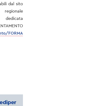
ili dal sito
regionale
dedicata
NTO
mento/FORMA