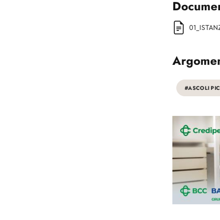
Document
01_ISTAN
Argomen
#ASCOLI PI