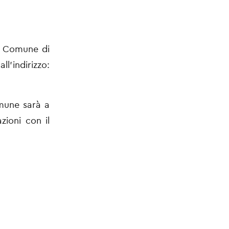
el Comune di
’indirizzo:
omune sarà a
azioni con il