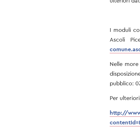
ulteriori dat
I moduli co
Ascoli Pic
comune.asc
Nelle more 
disposizione
pubblico: 0
Per ulteriori
http://www
contentId