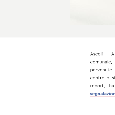
Ascoli - A
comunale, 
pervenute 
controllo s
report, ha
segnalazio