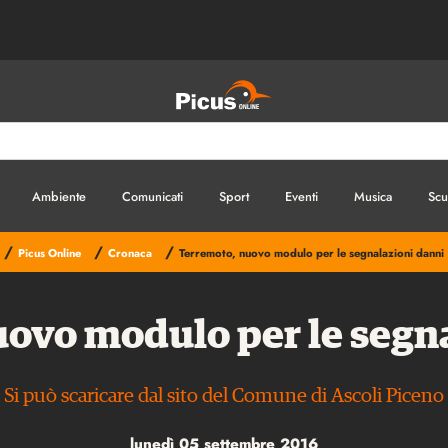
Ambiente
Comunicati
Sport
Eventi
Musica
Scu
/
/
/
Picus Online
Cronaca
Terremoto, nuovo modulo per le segnalazioni danni
ovo modulo per le segn
Si può scaricare dal sito del Comune di Ascoli Piceno
lunedì 05 settembre 2016