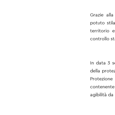
Grazie all
potuto stil
territorio 
controllo st
In data 3 s
della protez
Protezion
contenente 
agibilità da