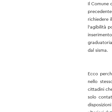
Il Comune d
precedente
richiedere 
l’agibilità 
inserimento
graduatoria
dal sisma.
Ecco perché
nello stess
cittadini c
solo contat
disposizio