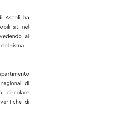
i Ascoli ha
ili siti nel
ovvedendo al
 del sisma.
Dipartimento
 regionali di
 circolare
verifiche di