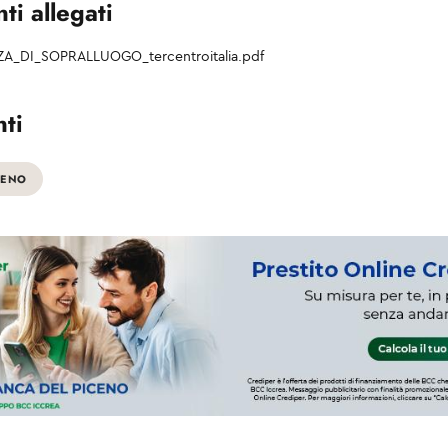
i allegati
ZA_DI_SOPRALLUOGO_tercentroitalia.pdf
ti
CENO