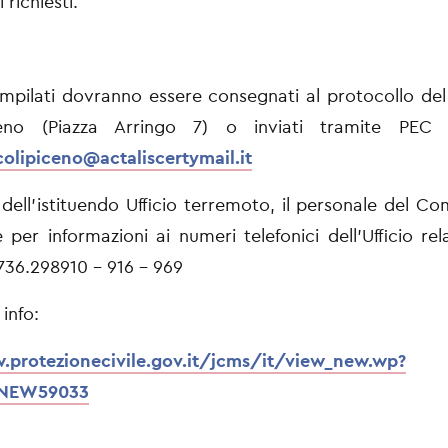
i richiesti.
mpilati dovranno essere consegnati al protocollo d
eno (Piazza Arringo 7) o inviati tramite PEC all
olipiceno@actaliscertymail.it
dell'istituendo Ufficio terremoto, il personale del C
 per informazioni ai numeri telefonici dell'Ufficio rel
736.298910 - 916 - 969
 info:
.protezionecivile.gov.it/jcms/it/view_new.wp?
=NEW59033