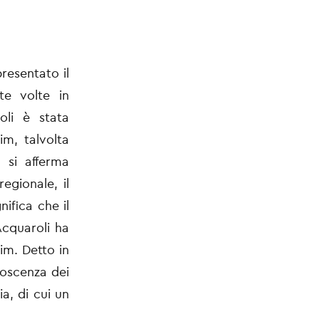
presentato il
te volte in
oli è stata
im, talvolta
 si afferma
egionale, il
ifica che il
Acquaroli ha
im. Detto in
noscenza dei
ia, di cui un