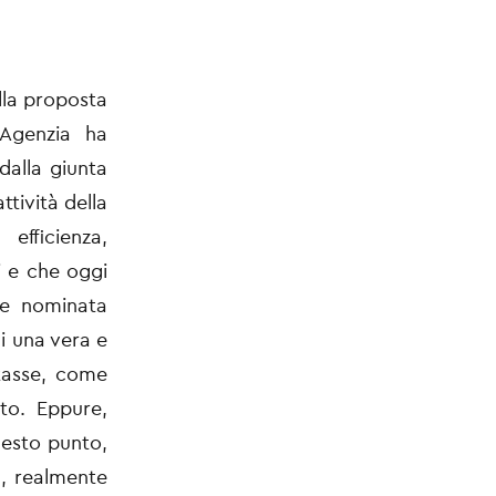
ella proposta
’Agenzia ha
dalla giunta
ttività della
 efficienza,
i e che oggi
ne nominata
di una vera e
itasse, come
ato. Eppure,
uesto punto,
a, realmente