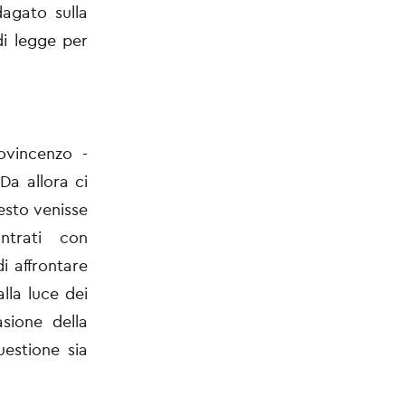
dagato sulla
di legge per
ovincenzo -
a allora ci
esto venisse
ntrati con
i affrontare
lla luce dei
sione della
uestione sia