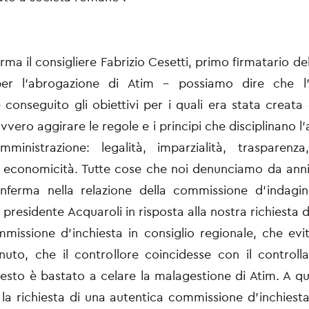
rma il consigliere Fabrizio Cesetti, primo firmatario d
er l’abrogazione di Atim - possiamo dire che l
conseguito gli obiettivi per i quali era stata creata 
vvero aggirare le regole e i principi che disciplinano l’a
ministrazione: legalità, imparzialità, trasparenza,
d economicità. Tutte cose che noi denunciamo da ann
nferma nella relazione della commissione d’indagi
 presidente Acquaroli in risposta alla nostra richiesta 
missione d’inchiesta in consiglio regionale, che ev
uto, che il controllore coincidesse con il controll
sto è bastato a celare la malagestione di Atim. A q
la richiesta di una autentica commissione d’inchiest