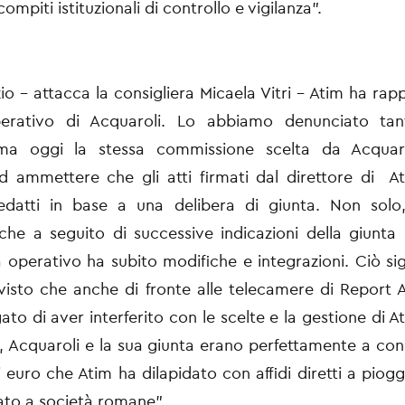
compiti istituzionali di controllo e vigilanza”.
izio - attacca la consigliera Micaela Vitri - Atim ha rap
erativo di Acquaroli. Lo abbiamo denunciato tan
 ma oggi la stessa commissione scelta da Acquar
d ammettere che gli atti firmati dal direttore di At
edatti in base a una delibera di giunta. Non solo,
 che a seguito di successive indicazioni della giunta r
perativo ha subito modifiche e integrazioni. Ciò sign
visto che anche di fronte alle telecamere di Report 
to di aver interferito con le scelte e la gestione di At
ni, Acquaroli e la sua giunta erano perfettamente a co
i euro che Atim ha dilapidato con affidi diretti a piogg
dato a società romane”.