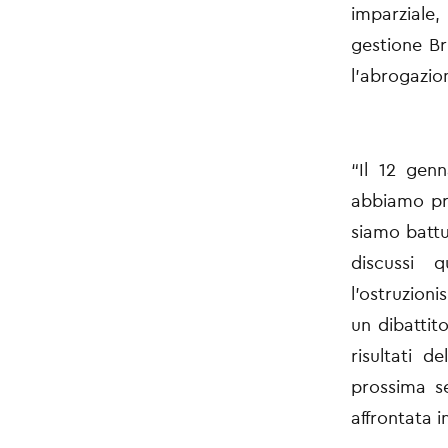
imparziale,
gestione Br
l’abrogazion
“Il 12 gen
abbiamo pr
siamo battu
discussi 
l’ostruzion
un dibattit
risultati 
prossima se
affrontata in