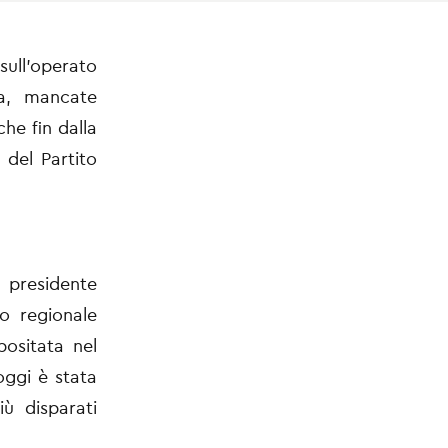
sull’operato
va, mancate
che fin dalla
 del Partito
l presidente
io regionale
ositata nel
oggi è stata
ù disparati