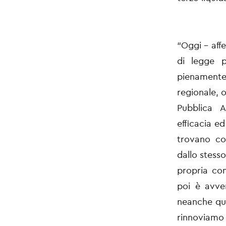
“Oggi - affe
di legge p
pienamente 
regionale, o
Pubblica Am
efficacia e
trovano co
dallo stesso
propria com
poi è avven
neanche que
rinnoviamo 