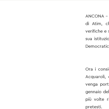
ANCONA - Le
di Atim, c
verifiche e 
sua istituz
Democrati
Ora i consi
Acquaroli, 
venga port
gennaio del
più volte 
pretesti.