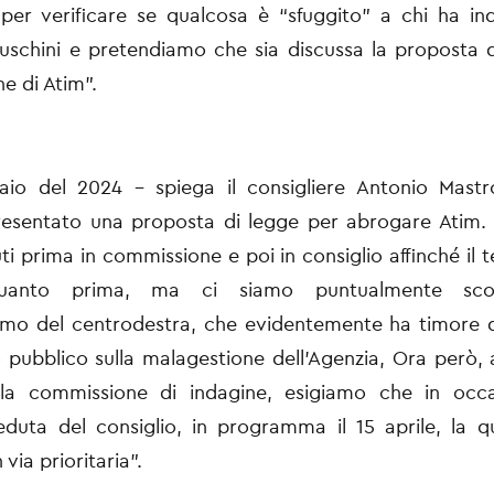
 per verificare se qualcosa è “sfuggito” a chi ha in
uschini e pretendiamo che sia discussa la proposta 
e di Atim”.
naio del 2024 - spiega il consigliere Antonio Mastr
esentato una proposta di legge per abrogare Atim. D
ti prima in commissione e poi in consiglio affinché il t
quanto prima, ma ci siamo puntualmente sco
ismo del centrodestra, che evidentemente ha timore d
o pubblico sulla malagestione dell’Agenzia, Ora però, a
della commissione di indagine, esigiamo che in occa
duta del consiglio, in programma il 15 aprile, la q
 via prioritaria”.