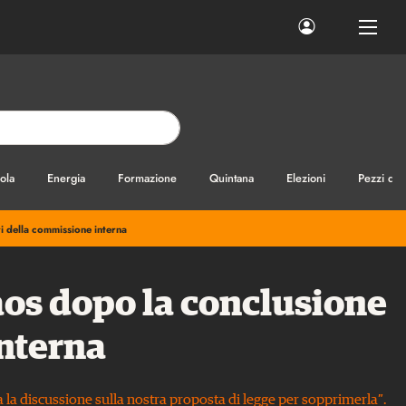
ola
Energia
Formazione
Quintana
Elezioni
Pezzi di
i della commissione interna
aos dopo la conclusione
interna
ula la discussione sulla nostra proposta di legge per sopprimerla”.