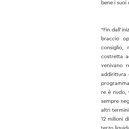
bene i suoi 
“Fin dall’in
braccio op
consiglio,
costretta a
venivano r
addirittura
programma o
re è nudo, 
sempre nega
altri termi
12 milioni d
terzo liqui