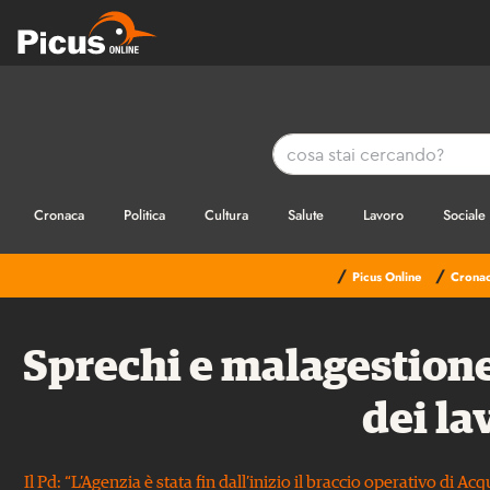
Cronaca
Politica
Cultura
Salute
Lavoro
Sociale
/
/
Picus Online
Crona
Sprechi e malagestione
dei la
Il Pd: “L’Agenzia è stata fin dall’inizio il braccio operativo di 