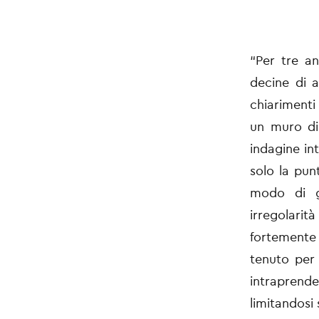
“Per tre a
decine di a
chiarimenti
un muro di
indagine in
solo la pun
modo di go
irregolarit
fortemente 
tenuto per 
intraprend
limitandosi 