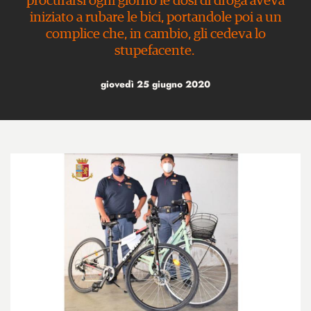
procurarsi ogni giorno le dosi di droga aveva
iniziato a rubare le bici, portandole poi a un
complice che, in cambio, gli cedeva lo
stupefacente.
giovedì 25 giugno 2020