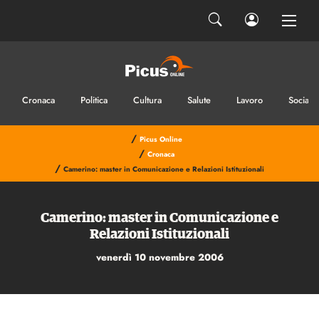
Ho letto e accetto la privacy
INVIA IL MESSAGGIO
Cronaca
Politica
Cultura
Salute
Lavoro
Sociale
/
Picus Online
/
Cronaca
/
Camerino: master in Comunicazione e Relazioni Istituzionali
Camerino: master in Comunicazione e
Relazioni Istituzionali
venerdì 10 novembre 2006