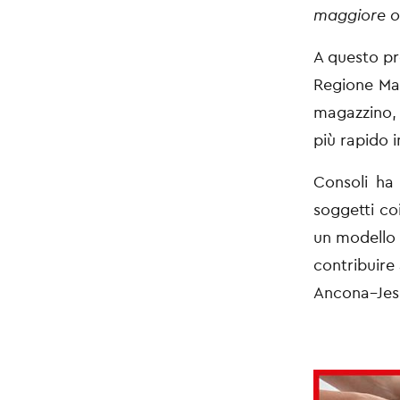
maggiore oc
A questo pro
Regione Mar
magazzino, 
più rapido i
Consoli ha 
soggetti co
un modello d
contribuire 
Ancona–Jesi