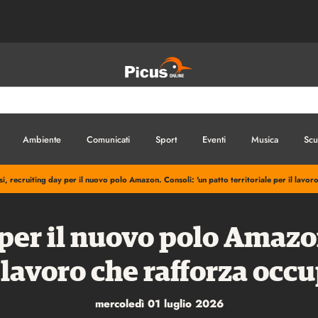
Ambiente
Comunicati
Sport
Eventi
Musica
Scu
si, recruiting day per il nuovo polo Amazon. Consoli: 'un patto territoriale per il lavor
 per il nuovo polo Amazo
l lavoro che rafforza occ
mercoledì 01 luglio 2026