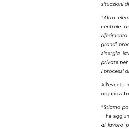
situazioni d
“
Altro ele
centrale a
riferimento
grandi proc
sinergia is
private per
i processi 
All’evento 
organizzato 
“
Stiamo pot
– ha aggiu
di lavoro 