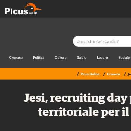
Cronaca
Politica
Cultura
Salute
Lavoro
Sociale
/
/
/
Picus Online
Cronaca
Je
Jesi, recruiting day
territoriale per i