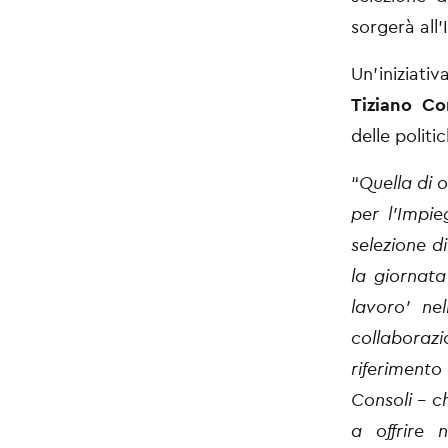
sorgerà all’
Un’iniziat
Tiziano Co
delle politi
“
Quella di 
per l’Impie
selezione d
la giornata
lavoro’ ne
collaborazi
riferimento
Consoli - c
a offrire