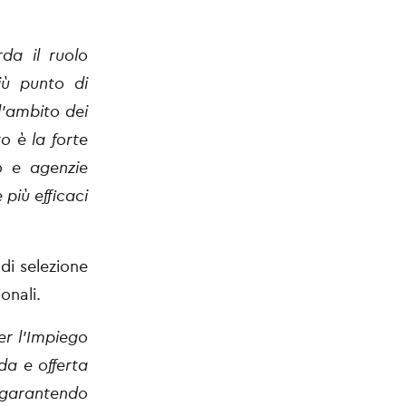
rda il ruolo
iù punto di
l’ambito dei
o è la forte
go e agenzie
più efficaci
di selezione
onali.
er l’Impiego
da e offerta
 garantendo