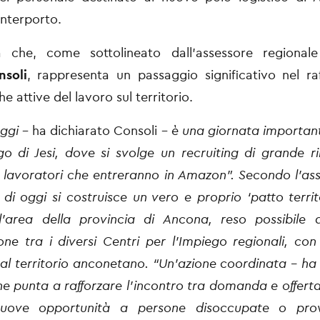
Interporto.
iva che, come sottolineato dall’assessore regional
nsoli
, rappresenta un passaggio significativo nel r
che attive del lavoro sul territorio.
oggi
– ha dichiarato Consoli –
è una giornata importan
go di Jesi, dove si svolge un recruiting di grande ri
i lavoratori che entreranno in Amazon”. Secondo l’as
 di oggi si costruisce un vero e proprio ‘patto territo
ll’area della provincia di Ancona, reso possibile 
one tra i diversi Centri per l’Impiego regionali, con
 al territorio anconetano. “Un’azione coordinata – ha
he punta a rafforzare l’incontro tra domanda e offerta
 nuove opportunità a persone disoccupate o prov