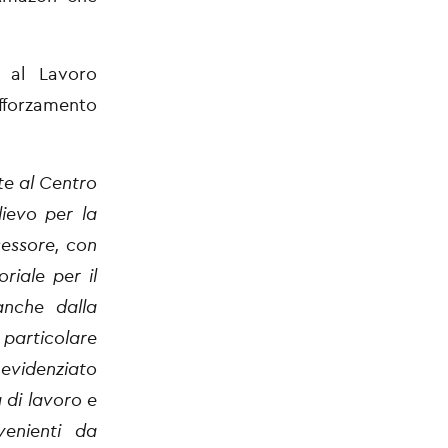
e al Lavoro
afforzamento
te al Centro
lievo per la
sessore, con
riale per il
anche dalla
 particolare
 evidenziato
 di lavoro e
enienti da