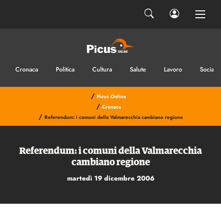
INVIA IL MESSAGGIO
Cronaca
Politica
Cultura
Salute
Lavoro
Sociale
/
Picus Online
/
Cronaca
/
Referendum: i comuni della Valmarecchia cambiano regione
Referendum: i comuni della Valmarecchia
cambiano regione
martedì 19 dicembre 2006