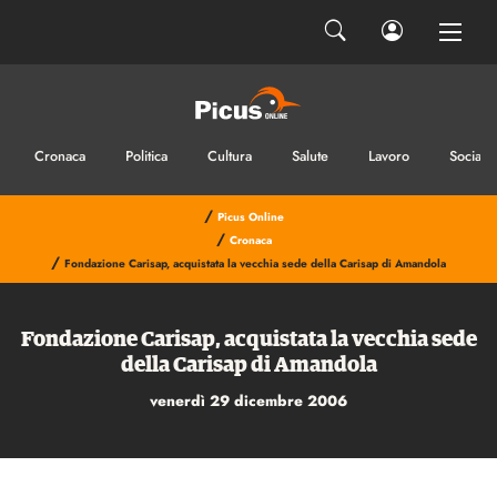
INVIA IL MESSAGGIO
Cronaca
Politica
Cultura
Salute
Lavoro
Sociale
/
Picus Online
/
Cronaca
/
Fondazione Carisap, acquistata la vecchia sede della Carisap di Amandola
Fondazione Carisap, acquistata la vecchia sede
della Carisap di Amandola
venerdì 29 dicembre 2006