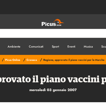
Ambiente
Comunicati
Sport
Eventi
Musica
Scu
/
/
/
Picus Online
Cronaca
Regione, approvato il piano vaccini per le Marche
rovato il piano vaccini 
mercoledì 03 gennaio 2007