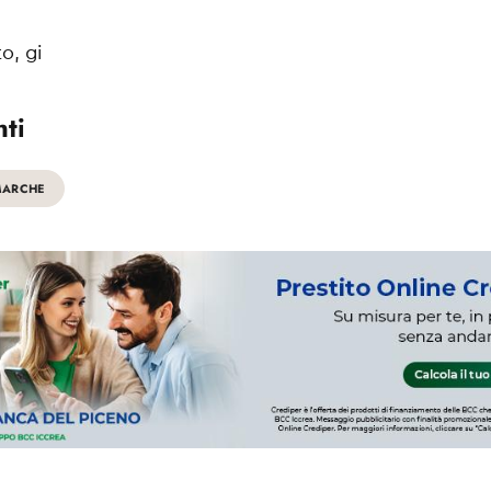
o, gi
ti
MARCHE