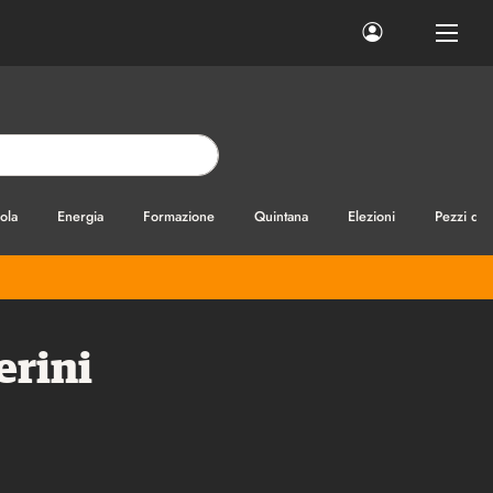
ola
Energia
Formazione
Quintana
Elezioni
Pezzi di
erini