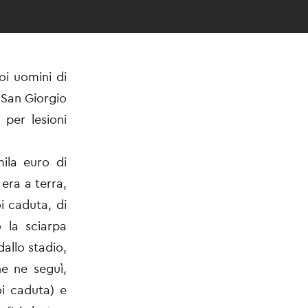
oi uomini di
 San Giorgio
per lesioni
mila euro di
era a terra,
i caduta, di
 la sciarpa
allo stadio,
he ne seguì,
oi caduta) e