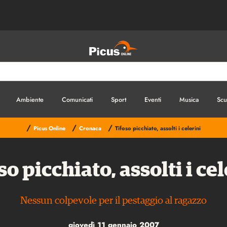
Ambiente
Comunicati
Sport
Eventi
Musica
Scu
/
/
/
Picus Online
Cronaca
Tifoso picchiato, assolti i celerini
so picchiato, assolti i cel
Nessun colpevole per il pestaggio al ragazzo
giovedì 11 gennaio 2007