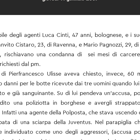
bile degli agenti Luca Cinti, 47 anni, bolognese, e i su
nvito Cistaro, 23, di Ravenna, e Mario Pagnozzi, 29, di
 rischiavano una condanna di sei mesi di carcere 
richiesti dal pm.
di Pierfrancesco Ulisse aveva chiesto, invece, 60 
o danni per le botte ricevute dai tre uomini quando lui 
 e già sanguinante. Su di lui pendeva un'accusa, po
dito una poliziotta in borghese e avergli strappato
 Infatti una agente della Polposta, che stava uscendo d
ata di una sciarpa della Juventus. Nel parapiglia c
e individuato come uno degli aggressori, (accusa p