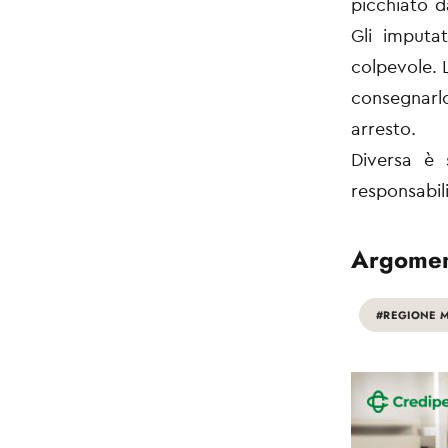
picchiato da
Gli imputa
colpevole. 
consegnarl
arresto.
Diversa è 
responsabil
Argomen
#REGIONE 