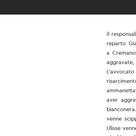
Il responsa
reparto Gia
a Cremano,
aggravate, 
L'avvocato 
risarciment
ammanettato
aver aggre
bianconera.
venne scipp
Ulisse venn