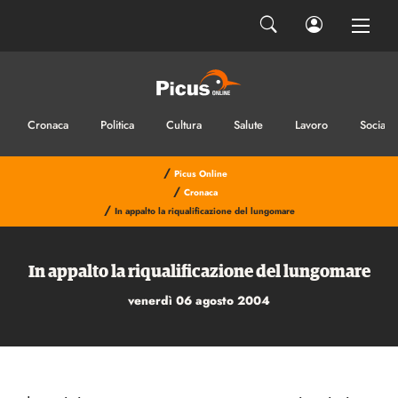
Cronaca
Politica
Cultura
Salute
Lavoro
Sociale
/
Picus Online
/
Cronaca
/
In appalto la riqualificazione del lungomare
In appalto la riqualificazione del lungomare
venerdì 06 agosto 2004