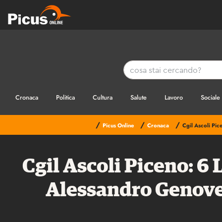
Cronaca
Politica
Cultura
Salute
Lavoro
Sociale
/
/
/
Picus Online
Cronaca
Cgil Ascoli Pic
Cgil Ascoli Piceno: 6 
Alessandro Genovesi