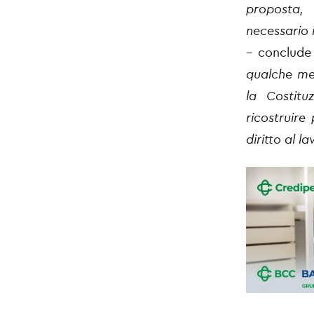
proposta,
necessario 
– conclud
qualche mes
la Costitu
ricostruire
diritto al la