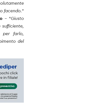
olutamente
mo facendo.
”
no
– “
Giusto
sufficiente,
 per farlo,
mpimento del