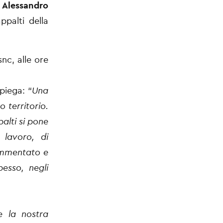
,
Alessandro
ppalti della
nc, alle ore
piega: “
Una
 territorio.
alti si pone
 lavoro, di
rammentato e
pesso, negli
e la nostra