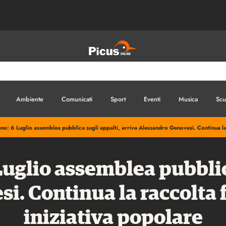
Ambiente
Comunicati
Sport
Eventi
Musica
Scu
eno: 6 Luglio assemblea pubblica sugli appalti, arriva Alessandro Genovesi. Continua la 
Luglio assemblea pubblic
. Continua la raccolta f
iniziativa popolare