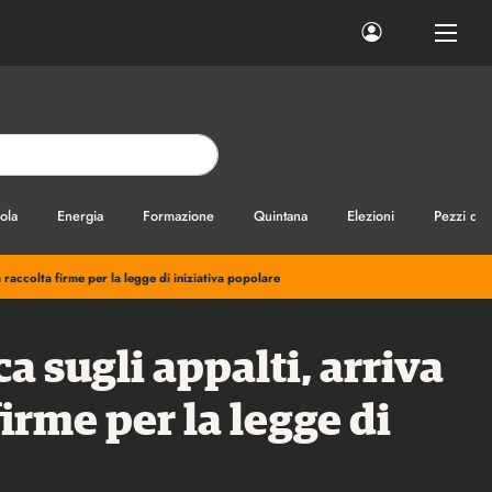
ola
Energia
Formazione
Quintana
Elezioni
Pezzi di
raccolta firme per la legge di iniziativa popolare
a sugli appalti, arriva
irme per la legge di