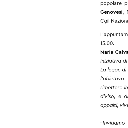
popolare p
Genovesi
, 
Cgil Nazion
L’appuntame
15.00.
Maria Calva
iniziativa 
La legge di
l’obiettiv
rimettere i
diviso, e d
appalti, viv
“
Invitiamo