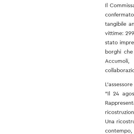
Il Commissa
confermato
tangibile a
vittime: 29
stato impr
borghi che
Accumoli,
collaboraz
L’assessore 
"Il 24 ago
Rappresenta
ricostruzio
Una
ricostr
contempo, 