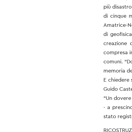
più disastr
di cinque 
Amatrice-No
di
geofisic
creazione 
compresa in
comuni. “Dop
memoria
de
E chiedere 
Guido Caste
“Un dovere 
- a presci
stato regis
RICOSTRUZI