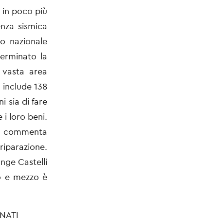
i in poco più
enza sismica
to nazionale
terminato la
 vasta area
 include 138
i sia di fare
 i loro beni.
e” commenta
 riparazione.
iunge
Castelli
o e mezzo è
NATI