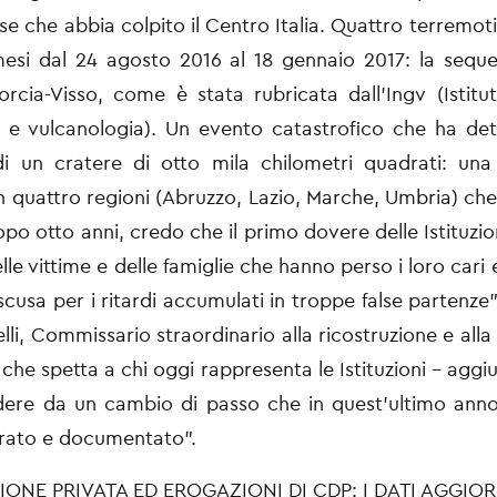
ose che abbia
colpito il Centro Italia. Quattro terremot
mesi dal 24 agosto 2016 al 18 gennaio
2017: la sequ
rcia-Visso, come è stata rubricata dall’Ingv (Istitu
a e vulcanologia). Un evento catastrofico che ha de
di un cratere di otto
mila chilometri quadrati: una
 quattro regioni (Abruzzo, Lazio, Marche, Umbria)
che
o otto anni, credo che il primo dovere delle Istituzion
lle vittime e delle famiglie che hanno perso i loro cari e
scusa per i ritardi
accumulati in troppe false partenz
lli, Commissario straordinario alla
ricostruzione e alla
che spetta a chi oggi rappresenta le Istituzioni - agg
ndere da un cambio di passo che in quest’ultimo ann
trato e
documentato”.
ONE PRIVATA ED EROGAZIONI DI CDP: I DATI AGGIOR