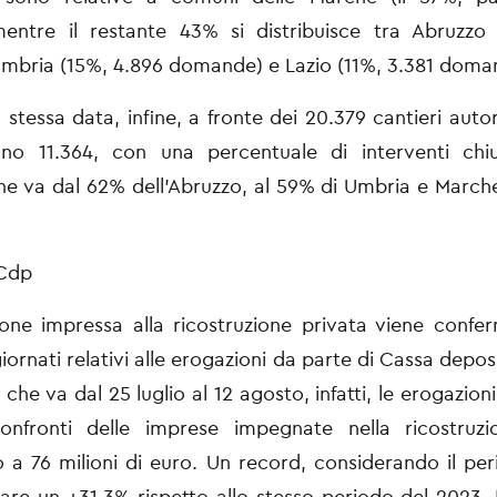
 mentre il restante 43% si distribuisce
tra Abruzzo 
 Umbria (15%, 4.896 domande) e Lazio (11%, 3.381 doma
stessa data, infine, a fronte dei 20.379 cantieri autori
ono 11.364, con
una percentuale di interventi chi
he va dal 62% dell’Abruzzo, al 59% di Umbria e
Marche
 Cdp
ione impressa alla ricostruzione privata viene conf
iornati relativi alle
erogazioni da parte di Cassa deposit
che va dal 25 luglio al 12 agosto, infatti, le
erogazioni
nfronti delle imprese impegnate nella ricostruzi
o
a 76 milioni di euro. Un record, considerando il per
are un +31,3% rispetto allo
stesso periodo del 2023.