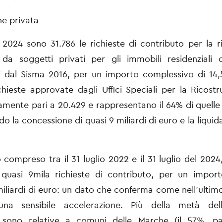
ne privata
o 2024 sono 31.786 le richieste di contributo per la r
 da soggetti privati
per gli immobili residenziali 
i dal Sisma 2016, per un importo complessivo di 14
chieste approvate dagli Uffici Speciali per la Ricost
vamente
pari a 20.429 e rappresentano il 64% di quelle
o la concessione di quasi 9
miliardi di euro e la liquid
 compreso tra il 31 luglio 2022 e il 31 luglio del 2024
 quasi 9mila
richieste di contributo, per un impor
 miliardi di euro: un dato che conferma come
nell’ultim
na sensibile accelerazione. Più della metà dell
e
sono relative a comuni delle Marche (il 57%, pa