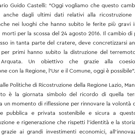
rio Guido Castelli: “Oggi vogliamo che questo camb
 anche dagli ultimi
dati relativi alla ricostruzione 
nche nei luoghi che hanno subito le ferite più gravi 
9 morti per la scossa del 24 agosto 2016. Il cambio di
esso in
tanta parte del cratere, deve concretizzarsi an
 per primi hanno subito la distruzione
del terremoto
 Arquata. Un obiettivo che grazie alla coesi
ione
con la Regione, l’Usr e il Comune, oggi è possibile”
alle Politiche di Ricostruzione della Regione Lazio, Man
sto è la giornata
simbolo del ricordo di quella terr
 un momento di riflessione per rinnovare la
volontà d
ne pubblica e privata sostenibile e sicura a questo
uzione e rigenerazione che rispetti l’identità e la stor
grazie ai grandi
investimenti economici, all'innova