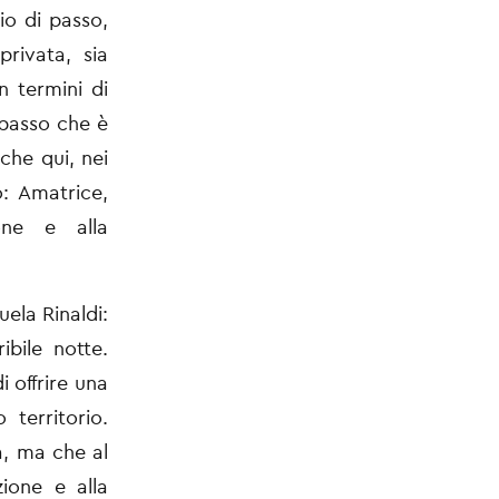
io di passo,
privata, sia
in
termini di
 passo che è
che qui, nei
: Amatrice,
one e alla
.
uela Rinaldi:
ibile notte.
i offrire una
 territorio.
ia, ma che al
zione e alla