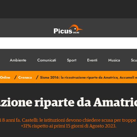
Ambiente
Comunicati
Sport
Eventi
Musica
Scu
/
/
 Online
Cronaca
Sisma 2016: la ricostruzione riparte da Amatrice, Accumoli 
uzione riparte da Amatr
 8 anni fa. Castelli: le istituzioni devono chiedere scusa per troppe
+31% rispetto ai primi 15 giorni di Agosto 2023.