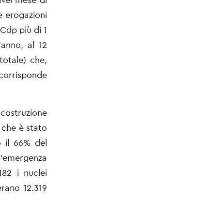
le
erogazioni
Cdp più di 1
’anno, al 12
 totale) che,
orrisponde
icostruzione
 che è stato
 il 66% del
l’emergenza
182 i nuclei
erano 12.319