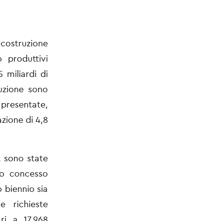
icostruzione
o produttivi
,5
miliardi di
ruzione sono
 presentate,
azione di 4,8
, sono state
to concesso
o biennio sia
e richieste
ri a 17.968