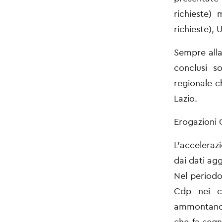
richieste)
richieste),
Sempre alla 
conclusi s
regionale c
Lazio.
Erogazioni
L’acceleraz
dai dati agg
Nel periodo 
Cdp nei co
ammontan
che fa segn