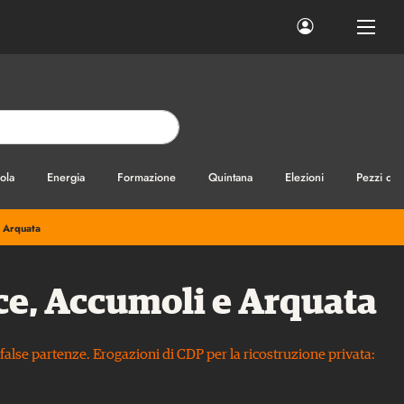
ola
Energia
Formazione
Quintana
Elezioni
Pezzi di
e Arquata
ice, Accumoli e Arquata
 false partenze. Erogazioni di CDP per la ricostruzione privata: