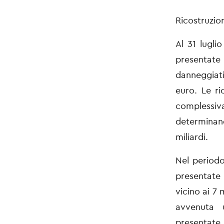
Ricostruzio
Al 31 lugli
presentate
danneggiat
euro. Le ri
complessi
determinand
miliardi.
Nel periodo
presentate
vicino ai 7
avvenuta u
presentat