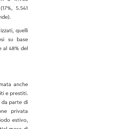
(17%, 5.541
nde).
zzati, quelli
usi su base
 al 48% del
ermata anche
i e prestiti.
 da parte di
one privata
iodo estivo,
 Nel mese di