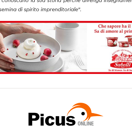
i conoscano la sua storia perché divenga insegname
semina di spirito imprenditoriale
”.