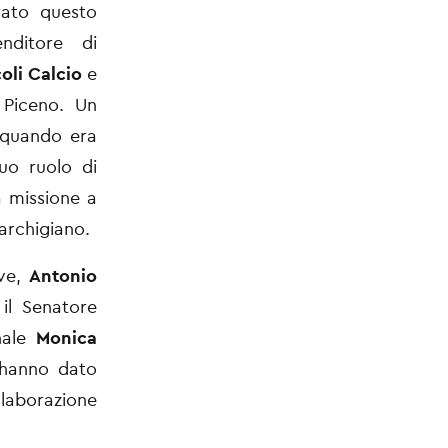
trato questo
nditore di
oli Calcio
e
i Piceno. Un
quando era
uo ruolo di
 missione a
marchigiano.
ove,
Antonio
 il Senatore
nale
Monica
hanno dato
llaborazione