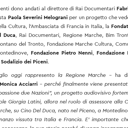
menti dono andati al direttore di Rai Documentari
Fabr
ista
Paola Severini Melograni
per un progetto che vede 
lla Cultura, l'Ambasciata di Francia in Italia, la
Fondat
l Duca
, Rai Documentari, Regione Marche, Bim Tron
ontano del Tronto, Fondazione Marche Cultura, Comu
Montedinove,
Fondazione Pietro Nenni
,
Fondazione L
 Sodalizio dei Piceni
.
lio oggi rappresento la Regione Marche
– ha di
Monica Acciarri
–
perché finalmente viene presentat
assione due Nazioni”, un progetto audiovisivo forte
ole Giorgia Latini, allora nel ruolo di assessore alla C
che, su Cino Del Duca, nato nel Piceno, a Montedin
anzo vissuta tra Italia e Francia. E' importante ch