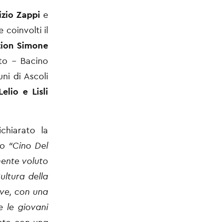
izio Zappi
e
coinvolti il
ion Simone
to - Bacino
ni di Ascoli
elio e Lisli
chiarato la
o “Cino Del
mente voluto
ultura della
ove, con una
e le giovani