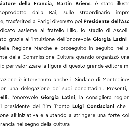
iatore della Francia
,
Martin Briens
, è stato illus
coprodotto dalla Rai, sullo straordinario impre
, trasferitosi a Parigi divenuto poi
Presidente dell'Asc
icato assieme al fratello Lillo, lo stadio di Ascol
to grazie all'intuizione dell'onorevole
Giorgia Latini
della Regione Marche e proseguito in seguito nel s
ente della Commissione Cultura quando organizzò una
rio per valorizzare la figura di questo grande editore 
ntazione è intervenuto anche il Sindaco di Montedin
n una delegazione dei suoi concittadini. Presenti,
lli
, l’onorevole
Giorgia Latini
, la consigliera regio
l presidente del Bim Tronto
Luigi Contisciani
che 
one all'iniziativa e aiutando a stringere una forte co
 Francia nel segno della cultura