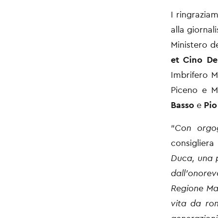
I ringrazia
alla giornal
Ministero de
et Cino De
Imbrifero M
Piceno e 
Basso
e
Pio
“
Con orgog
consigliera
Duca, una p
dall'onorev
Regione Mar
vita da rom