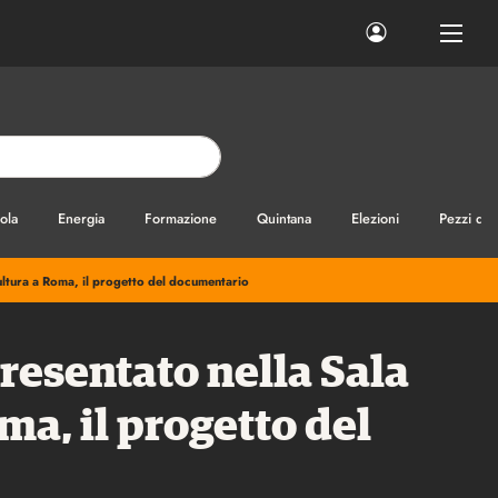
ola
Energia
Formazione
Quintana
Elezioni
Pezzi di
Cultura a Roma, il progetto del documentario
resentato nella Sala
ma, il progetto del