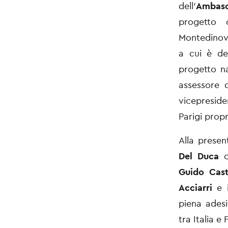
dell’
Ambasc
progetto 
Montedinove
a cui è ded
progetto na
assessore 
vicepresid
Parigi prop
Alla prese
Del Duca
co
Guido Caste
Acciarri
e i
piena adesi
tra Italia e