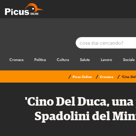
Cronaca
Politica
Cultura
Salute
Lavoro
Sociale
/
/
/
Picus Online
Cronaca
'Cino Del
'Cino Del Duca, una
Spadolini del Mini