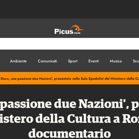
Ambiente
Comunicati
Sport
Eventi
Musica
Scu
 Duca, una passione due Nazioni', presentato nella Sala Spadolini del Ministero della 
 passione due Nazioni', p
stero della Cultura a Ro
documentario