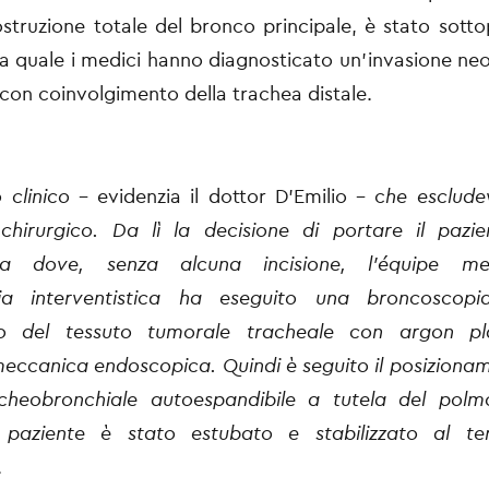
struzione totale del bronco principale, è stato sott
la quale i medici hanno diagnosticato un’invasione neo
con coinvolgimento della trachea distale.
 clinico
– evidenzia il dottor D’Emilio - c
he esclude
chirurgico. Da lì la decisione di portare il pazie
ca dove, senza alcuna incisione, l’équipe me
a interventistica ha eseguito una broncoscopia
to del tessuto tumorale tracheale con argon p
eccanica endoscopica. Quindi è seguito il posiziona
acheobronchiale autoespandibile a tutela del polmo
l paziente è stato estubato e stabilizzato al te
.