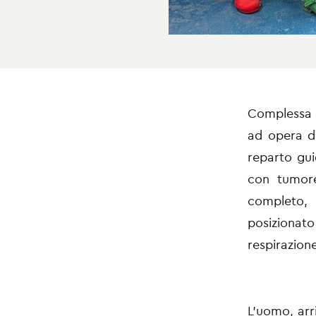
Complessa p
ad opera de
reparto gu
con tumor
completo, 
posizionat
respirazion
L’uomo, ar