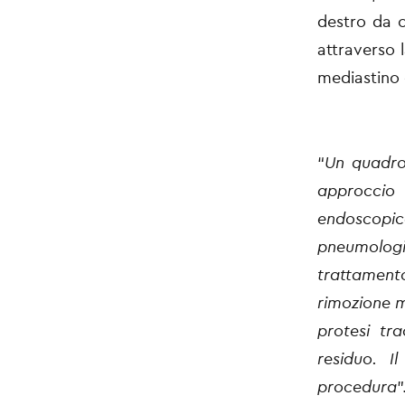
destro da o
attraverso 
mediastino 
“
Un quadro
approccio 
endoscopi
pneumologi
trattamen
rimozione m
protesi tr
residuo. I
procedura
”