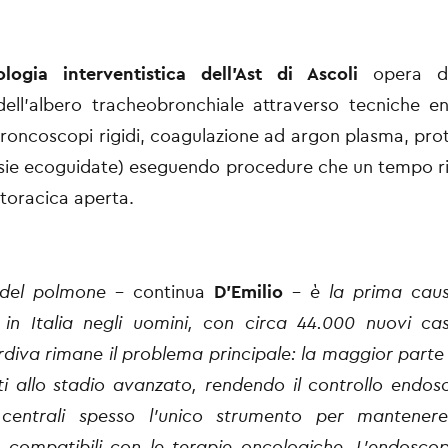
logia interventistica dell’Ast di Ascoli
opera d
 dell’albero tracheobronchiale attraverso tecniche 
roncoscopi rigidi, coagulazione ad argon plasma, prote
psie ecoguidate) eseguendo procedure che un tempo r
 toracica aperta.
 del polmone
– continua
D’Emilio
-
è la prima cau
 in Italia negli uomini, con circa 44.000 nuovi cas
rdiva rimane il problema principale: la maggior parte 
tti allo stadio avanzato, rendendo il controllo endos
centrali spesso l’unico strumento per mantenere
e compatibili con le terapie oncologiche. L’endosco