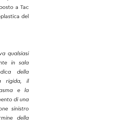
oposto a Tac
plastica del
va qualsiasi
nte in sala
dica della
 rigida, il
lasma e la
mento di una
ne sinistro
rmine della