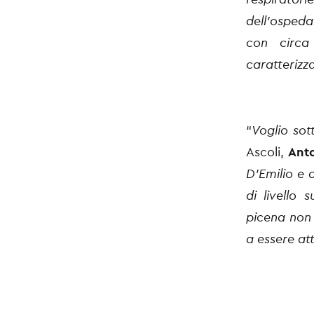
dell’osped
con circa
caratterizz
“
Voglio sot
Ascoli,
Anto
D’Emilio e 
di livello
picena non 
a essere attr