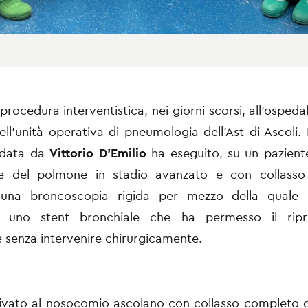
rocedura interventistica, nei giorni scorsi, all’ospedal
ll’unità operativa di pneumologia dell’Ast di Ascoli. 
idata da
Vittorio D’Emilio
ha eseguito, su un pazient
e del polmone in stadio avanzato e con collasso
una broncoscopia rigida per mezzo della quale 
o uno stent bronchiale che ha permesso il ripri
e senza intervenire chirurgicamente.
rivato al nosocomio ascolano con collasso completo 