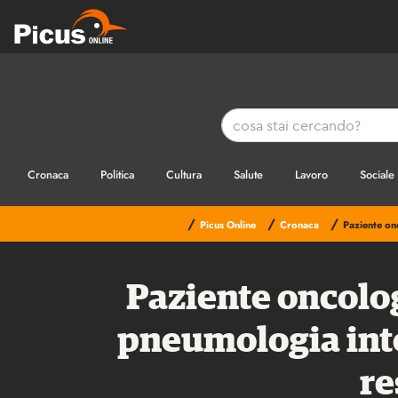
Cronaca
Politica
Cultura
Salute
Lavoro
Sociale
/
/
/
Picus Online
Cronaca
Paziente onc
Paziente oncolo
pneumologia inter
re