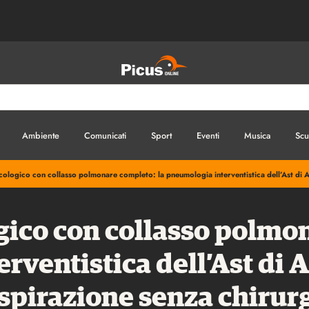
Ambiente
Comunicati
Sport
Eventi
Musica
Scu
ologico con collasso polmonare completo: la pneumologia interventistica dell’Ast di As
gico con collasso polmon
ventistica dell’Ast di As
spirazione senza chirur