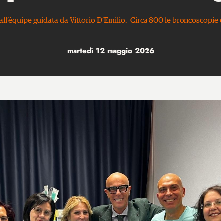
dall’équipe guidata da Vittorio D’Emilio. Circa 800 le broncoscop
martedì 12 maggio 2026