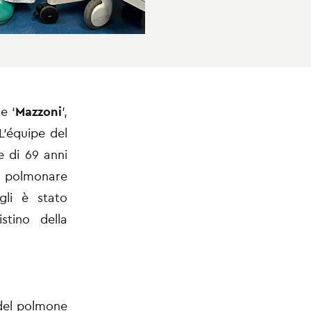
e ‘
Mazzoni
’,
L’équipe del
e di 69 anni
 polmonare
gli è stato
stino della
del polmone