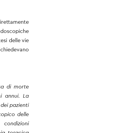
irettamente
endoscopiche
si delle vie
ichiedevano
sa di morte
i annui. La
dei pazienti
copico delle
 condizioni
pia toracica