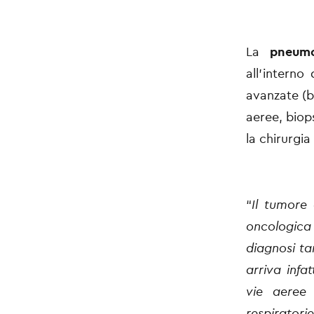
La
pneumo
all’interno
avanzate (b
aeree, bio
la chirurgia
“
Il tumore
oncologica
diagnosi ta
arriva infa
vie aeree 
respiratori