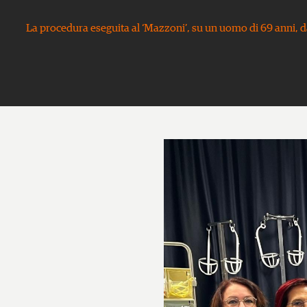
La procedura eseguita al ‘Mazzoni’, su un uomo di 69 anni, 