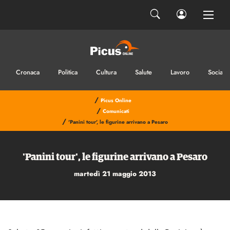
Cronaca
Politica
Cultura
Salute
Lavoro
Sociale
/
Picus Online
/
Comunicati
/
'Panini tour', le figurine arrivano a Pesaro
'Panini tour', le figurine arrivano a Pesaro
martedì 21 maggio 2013