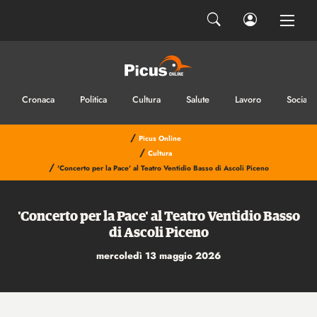
Cronaca
Politica
Cultura
Salute
Lavoro
Sociale
/
Picus Online
/
Cultura
/
'Concerto per la Pace' al Teatro Ventidio Basso di Ascoli Piceno
'Concerto per la Pace' al Teatro Ventidio Basso
di Ascoli Piceno
mercoledì 13 maggio 2026