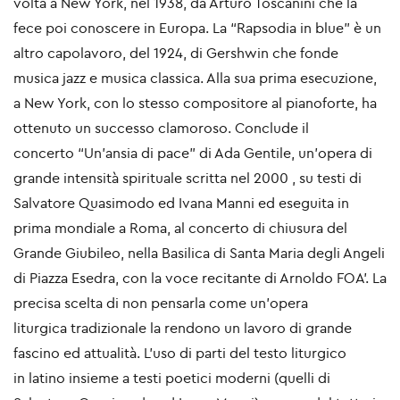
volta a New York, nel 1938, da Arturo Toscanini
che la
fece poi conoscere in Europa. La “Rapsodia in blue” è un
altro capolavoro, del 1924, di
Gershwin che fonde
musica jazz e musica classica. Alla sua prima esecuzione,
a New York, con lo
stesso compositore al pianoforte, ha
ottenuto un successo clamoroso. Conclude il
concerto
“Un’ansia di pace” di Ada Gentile, un’opera di
grande intensità spirituale scritta nel 2000 , su testi
di
Salvatore Quasimodo ed Ivana Manni ed eseguita in
prima mondiale a Roma, al concerto di
chiusura del
Grande Giubileo, nella Basilica di Santa Maria degli Angeli
di Piazza Esedra, con la
voce recitante di Arnoldo FOA’. La
precisa scelta di non pensarla come un’opera
liturgica
tradizionale la rendono un lavoro di grande
fascino ed attualità. L’uso di parti del testo liturgico
in
latino insieme a testi poetici moderni (quelli di