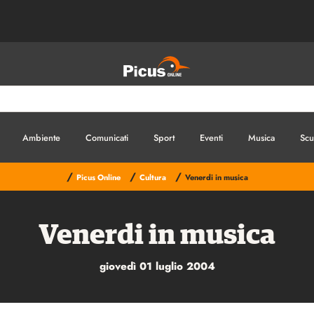
Ambiente
Comunicati
Sport
Eventi
Musica
Scu
/
/
/
Picus Online
Cultura
Venerdi in musica
Venerdi in musica
giovedì 01 luglio 2004