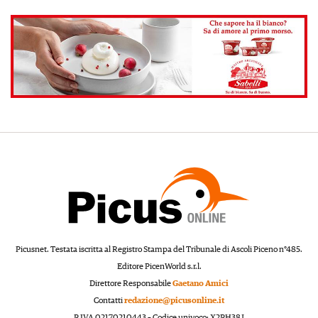
Picusnet. Testata iscritta al Registro Stampa del Tribunale di Ascoli Piceno n°485.
Editore PicenWorld s.r.l.
Direttore Responsabile
Gaetano Amici
Contatti
redazione@picusonline.it
P.IVA 02170210443 – Codice univoco: X2PH38J