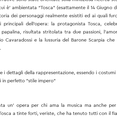
cui è’ ambientata “Tosca” (esattamente il 14 Giugno de
toria dei personaggi realmente esistiti ed ai quali furo
i principali dell’opera: la protagonista Tosca, cele
papalina, risultata stritolata tra due passioni, l’amor
io Cavaradossi e la lussuria del Barone Scarpia che
.
 i dettagli della rappresentazione, essendo i costumi u
 in perfetto "stile impero”
tata un’ opera per chi ama la musica ma anche per
Tosca a tinte forti, veriste, che ha tenuto tutti con il f