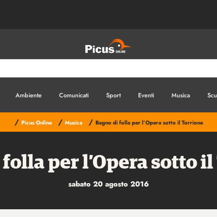
Ambiente
Comunicati
Sport
Eventi
Musica
Scu
/
/
/
Picus Online
Musica
Bagno di folla per l’Opera sotto il Torrione
folla per l’Opera sotto i
sabato 20 agosto 2016