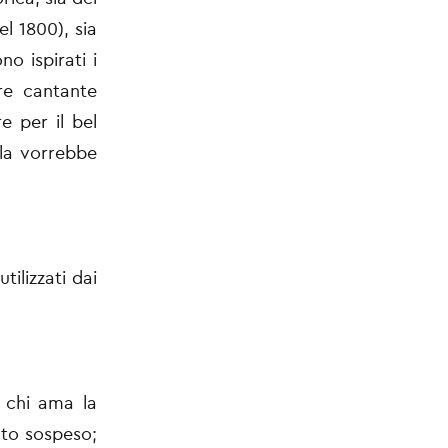
l 1800), sia
no ispirati i
bre cantante
e per il bel
 la vorrebbe
tilizzati dai
 chi ama la
iato sospeso;