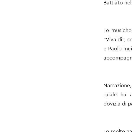
Battiato nel
Le musiche
“Vivaldi”, c
e Paolo Inci
accompagnat
Narrazione,
quale ha a
dovizia di p
Le scelte na