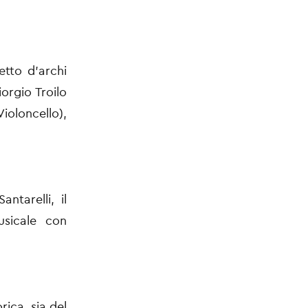
tto d’archi
iorgio Troilo
Violoncello),
ntarelli, il
usicale con
rica, sia del